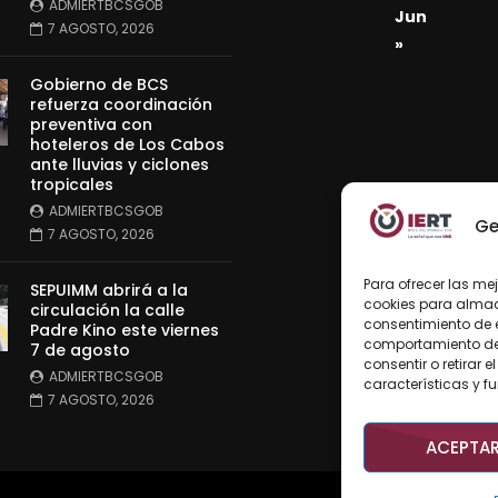
ADMIERTBCSGOB
Jun
7 AGOSTO, 2026
»
Gobierno de BCS
refuerza coordinación
preventiva con
hoteleros de Los Cabos
ante lluvias y ciclones
tropicales
ADMIERTBCSGOB
Ge
7 AGOSTO, 2026
Para ofrecer las me
SEPUIMM abrirá a la
cookies para almace
circulación la calle
consentimiento de 
Padre Kino este viernes
comportamiento de n
7 de agosto
consentir o retirar
ADMIERTBCSGOB
características y f
7 AGOSTO, 2026
ACEPTA