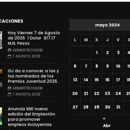
CACIONES
mayo 2024
Hoy Viernes 7 de Agosto
de 2026 1 Dolar $17.17
L
M
X
J
V
M.N. Pesos
ADMIERTBCSGOB
1
2
3
7 AGOSTO, 2026
6
7
8
9
10
1
ISJ da a conocer a las y
los nominados de los
13
14
15
16
17
1
Premios Juventud 2026
ADMIERTBCSGOB
20
21
22
23
24
2
7 AGOSTO, 2026
27
28
29
30
31
Anuncia SNE nueva
edición del Empleotón
«
para promover
empleos incluyentes
Abr