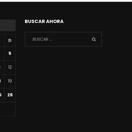
BUSCAR AHORA
S
D
4
5
1
12
8
19
5
26