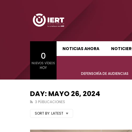
SUDCALIFORNIA HOY EDICIÓN MATUTINA
S
NOTICIAS AHORA
NOTICIE
0
01:21:47
01:24:
NUEVOS VÍDEOS
SUDCALIFORNIA HOY EDICIÓN MATUTINA
S
HOY
Sudcalifornia Hoy edición matutina
Sudcal
DEFENSORÍA DE AUDIENCIAS
con Joel Trujillo González – 06 de
con Jo
agosto 2026.
agost
DAY: MAYO 26, 2024
3 PÚBLICACIONES
SORT BY:
LATEST
01:21:47
01:24:
Sudcalifornia Hoy edición matutina
Sudcal