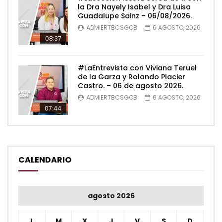
la Dra Nayely Isabel y Dra Luisa
Guadalupe Sainz – 06/08/2026.
ADMIERTBCSGOB
6 AGOSTO, 2026
08:37
#LaEntrevista con Viviana Teruel
de la Garza y Rolando Placier
Castro. – 06 de agosto 2026.
ADMIERTBCSGOB
6 AGOSTO, 2026
07:44
CALENDARIO
agosto 2026
L
M
X
J
V
S
D