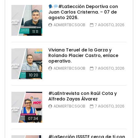
#LaSección Deportiva con
Juan Carlos Cristerna. – 07 de
agosto 2026.
ADMIERTBCSGOB
7 AGOSTO, 2026
11:11
Viviana Teruel de la Garza y
Rolando Placier Castro, enlace
operativo.
ADMIERTBCSGOB
7 AGOSTO, 2026
10:20
#LaEntrevista con Raúl Cota y
Alfredo Zayas Álvarez
ADMIERTBCSGOB
7 AGOSTO, 2026
07:34
#LaSección ISSSTE cerca de ti con