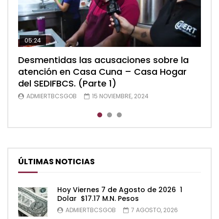
05:24
04:28
05:48
Desmentidas las acusaciones sobre la
Desmentidas las acusaciones sobre la
Desmentidas las acusaciones sobre la
atención en Casa Cuna – Casa Hogar
atención en Casa Cuna – Casa Hogar
atención en Casa Cuna – Casa Hogar
del SEDIFBCS. (Parte 1)
del SEDIFBCS. (Parte 2)
del SEDIFBCS (Parte 3)
ADMIERTBCSGOB
ADMIERTBCSGOB
ADMIERTBCSGOB
15 NOVIEMBRE, 2024
15 NOVIEMBRE, 2024
15 NOVIEMBRE, 2024
ÚLTIMAS NOTICIAS
Hoy Viernes 7 de Agosto de 2026 1
Dolar $17.17 M.N. Pesos
ADMIERTBCSGOB
7 AGOSTO, 2026