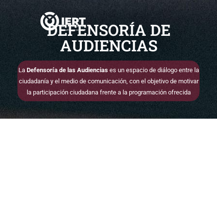
D
E
F
E
N
S
O
R
Í
A
D
E
A
U
D
I
E
N
C
I
A
S
La
Defensoría de las Audiencias
es un espacio de diálogo entre la
ciudadanía y el medio de comunicación, con el objetivo de motivar
la participación ciudadana frente a la programación ofrecida