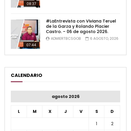
08:37
#LaEntrevista con Viviana Teruel
de la Garza y Rolando Placier
Castro. – 06 de agosto 2026.
ADMIERTBCSGOB
6 AGOSTO, 2026
07:44
CALENDARIO
agosto 2026
L
M
X
J
V
S
D
1
2