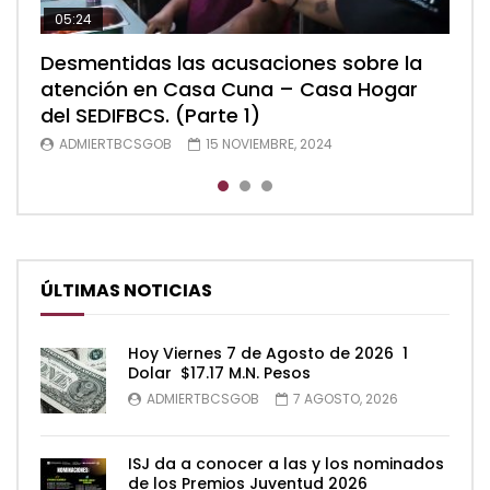
05:24
04:28
05:48
Desmentidas las acusaciones sobre la
Desmentidas las acusaciones sobre la
Desmentidas las acusaciones sobre la
atención en Casa Cuna – Casa Hogar
atención en Casa Cuna – Casa Hogar
atención en Casa Cuna – Casa Hogar
del SEDIFBCS. (Parte 1)
del SEDIFBCS. (Parte 2)
del SEDIFBCS (Parte 3)
ADMIERTBCSGOB
ADMIERTBCSGOB
ADMIERTBCSGOB
15 NOVIEMBRE, 2024
15 NOVIEMBRE, 2024
15 NOVIEMBRE, 2024
ÚLTIMAS NOTICIAS
Hoy Viernes 7 de Agosto de 2026 1
Dolar $17.17 M.N. Pesos
ADMIERTBCSGOB
7 AGOSTO, 2026
ISJ da a conocer a las y los nominados
de los Premios Juventud 2026