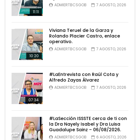
ADMIERTBCSGOB
7 AGOSTO, 2026
11:11
Viviana Teruel de la Garza y
Rolando Placier Castro, enlace
operativo.
ADMIERTBCSGOB
7 AGOSTO, 2026
10:20
#LaEntrevista con Raúl Cota y
Alfredo Zayas Álvarez
ADMIERTBCSGOB
7 AGOSTO, 2026
07:34
#LaSección ISSSTE cerca de ti con
la Dra Nayely Isabel y Dra Luisa
Guadalupe Sainz – 06/08/2026.
ADMIERTBCSGOB
6 AGOSTO, 2026