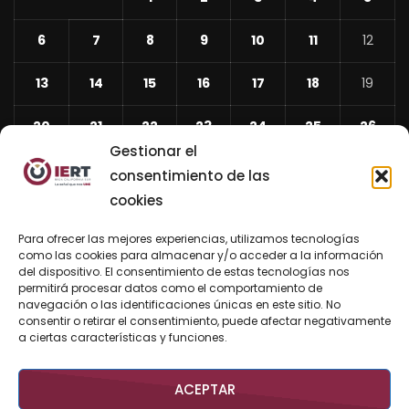
6
7
8
9
10
11
12
13
14
15
16
17
18
19
20
21
22
23
24
25
26
Gestionar el
27
28
29
30
31
consentimiento de las
cookies
«
Abr
Para ofrecer las mejores experiencias, utilizamos tecnologías
Jun
como las cookies para almacenar y/o acceder a la información
del dispositivo. El consentimiento de estas tecnologías nos
»
permitirá procesar datos como el comportamiento de
navegación o las identificaciones únicas en este sitio. No
consentir o retirar el consentimiento, puede afectar negativamente
BUSCAR AHORA
a ciertas características y funciones.
ACEPTAR