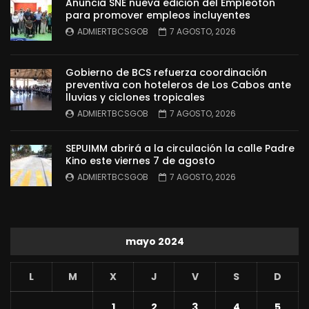
Anuncia SNE nueva edición del Empleotón
para promover empleos incluyentes
ADMIERTBCSGOB
7 AGOSTO, 2026
Gobierno de BCS refuerza coordinación
preventiva con hoteleros de Los Cabos ante
lluvias y ciclones tropicales
ADMIERTBCSGOB
7 AGOSTO, 2026
SEPUIMM abrirá a la circulación la calle Padre
Kino este viernes 7 de agosto
ADMIERTBCSGOB
7 AGOSTO, 2026
mayo 2024
L
M
X
J
V
S
D
1
2
3
4
5