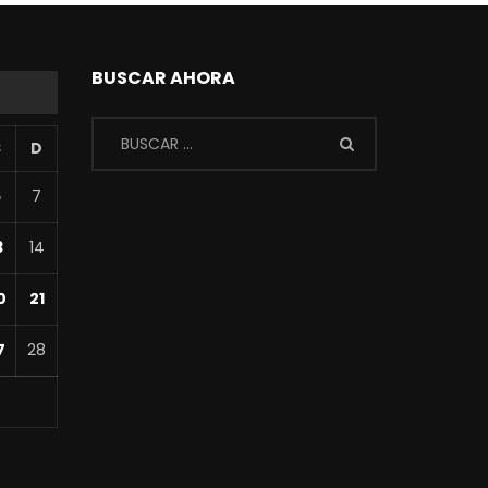
BUSCAR AHORA
S
D
6
7
3
14
0
21
7
28