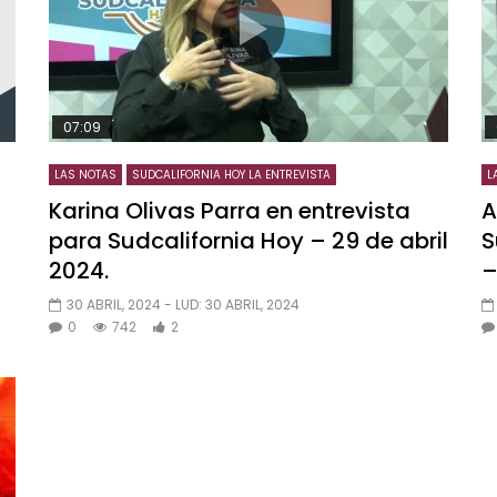
07:09
LAS NOTAS
SUDCALIFORNIA HOY LA ENTREVISTA
L
Karina Olivas Parra en entrevista
A
para Sudcalifornia Hoy – 29 de abril
S
2024.
–
30 ABRIL, 2024
- LUD:
30 ABRIL, 2024
0
742
2