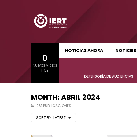
SUDCALIFORNIA HOY EDICIÓN MATUTINA
S
NOTICIAS AHORA
NOTICIE
0
01:21:47
01:24:
NUEVOS VÍDEOS
SUDCALIFORNIA HOY EDICIÓN MATUTINA
S
HOY
Sudcalifornia Hoy edición matutina
Sudcal
DEFENSORÍA DE AUDIENCIAS
con Joel Trujillo González – 06 de
con Jo
agosto 2026.
agost
MONTH: ABRIL 2024
261 PÚBLICACIONES
SORT BY:
LATEST
01:21:47
01:24:
Sudcalifornia Hoy edición matutina
Sudcal