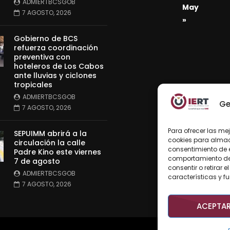
ADMIERTBCSGOB
May
7 AGOSTO, 2026
»
Gobierno de BCS
refuerza coordinación
preventiva con
hoteleros de Los Cabos
ante lluvias y ciclones
tropicales
ADMIERTBCSGOB
Ge
7 AGOSTO, 2026
Para ofrecer las me
SEPUIMM abrirá a la
cookies para almace
circulación la calle
consentimiento de 
Padre Kino este viernes
comportamiento de n
7 de agosto
consentir o retirar
ADMIERTBCSGOB
características y f
7 AGOSTO, 2026
ACEPTA