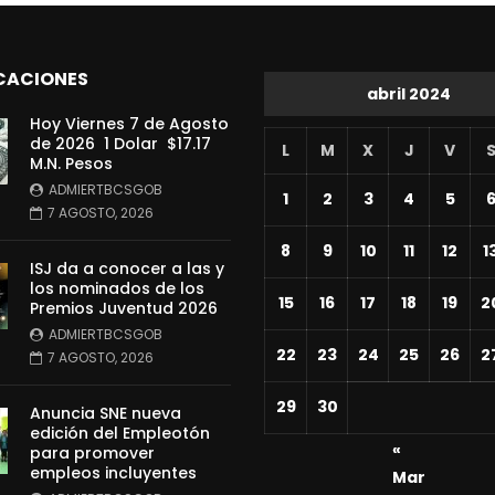
CACIONES
abril 2024
Hoy Viernes 7 de Agosto
de 2026 1 Dolar $17.17
L
M
X
J
V
M.N. Pesos
ADMIERTBCSGOB
1
2
3
4
5
7 AGOSTO, 2026
8
9
10
11
12
1
ISJ da a conocer a las y
los nominados de los
15
16
17
18
19
2
Premios Juventud 2026
ADMIERTBCSGOB
22
23
24
25
26
2
7 AGOSTO, 2026
29
30
Anuncia SNE nueva
edición del Empleotón
«
para promover
empleos incluyentes
Mar