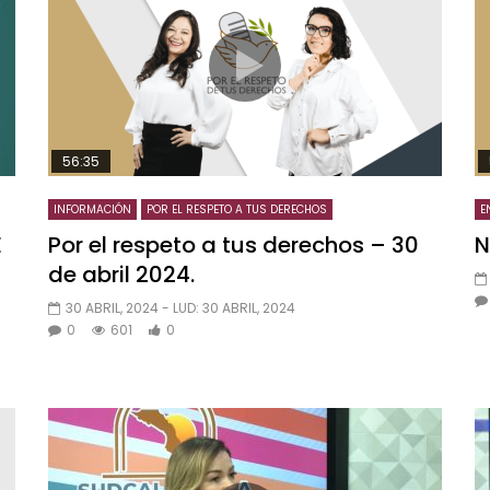
56:35
INFORMACIÓN
POR EL RESPETO A TUS DERECHOS
E
E
Por el respeto a tus derechos – 30
N
de abril 2024.
30 ABRIL, 2024
- LUD:
30 ABRIL, 2024
0
601
0