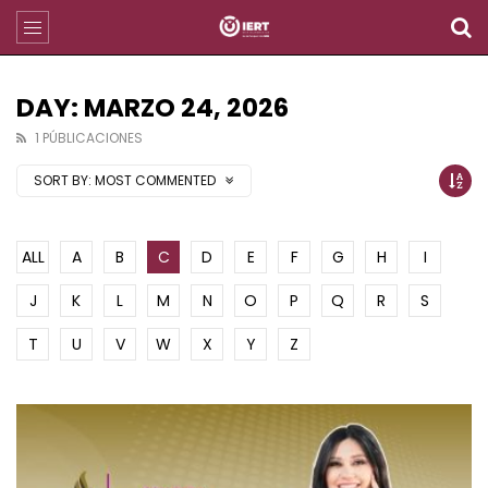
DAY: MARZO 24, 2026
1 PÚBLICACIONES
SORT BY:
MOST COMMENTED
ALL
A
B
C
D
E
F
G
H
I
J
K
L
M
N
O
P
Q
R
S
T
U
V
W
X
Y
Z