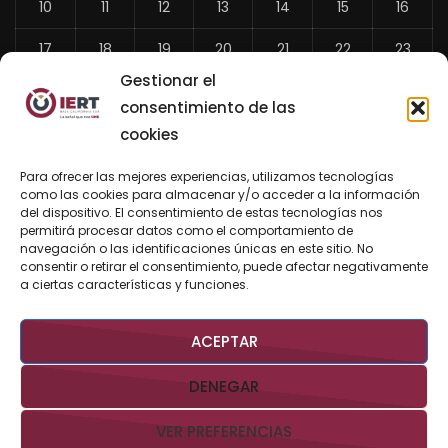
10
11
12
13
14
15
16
17
18
19
20
21
22
23
Gestionar el
24
25
26
27
28
29
30
consentimiento de las
31
cookies
«
Para ofrecer las mejores experiencias, utilizamos tecnologías
Jul
como las cookies para almacenar y/o acceder a la información
del dispositivo. El consentimiento de estas tecnologías nos
permitirá procesar datos como el comportamiento de
navegación o las identificaciones únicas en este sitio. No
consentir o retirar el consentimiento, puede afectar negativamente
BUSCAR AHORA
a ciertas características y funciones.
ACEPTAR
DENEGAR
VER PREFERENCIAS