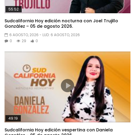
55:52
Sudcalifornia Hoy edición nocturna con Joel Trujillo
González – 05 de agosto 2026.
6 AGOSTO, 2026
- LUD:
6 AGOSTO, 2026
0
29
0
49:19
Sudcalifornia Hoy edición vespertina con Daniela