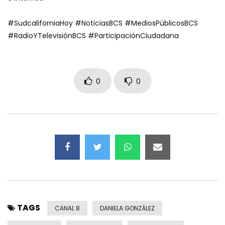
#SudcaliforniaHoy #NoticiasBCS #MediosPúblicosBCS
#RadioYTelevisiónBCS #ParticipaciónCiudadana
0
0
TAGS
CANAL 8
DANIELA GONZÁLEZ