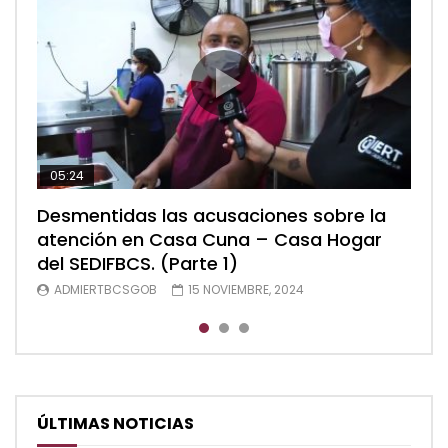
05:24
04:28
05:48
Desmentidas las acusaciones sobre la
Desmentidas las acusaciones sobre la
Desmentidas las acusaciones sobre la
atención en Casa Cuna – Casa Hogar
atención en Casa Cuna – Casa Hogar
atención en Casa Cuna – Casa Hogar
del SEDIFBCS. (Parte 1)
del SEDIFBCS. (Parte 2)
del SEDIFBCS (Parte 3)
ADMIERTBCSGOB
ADMIERTBCSGOB
ADMIERTBCSGOB
15 NOVIEMBRE, 2024
15 NOVIEMBRE, 2024
15 NOVIEMBRE, 2024
ÚLTIMAS NOTICIAS