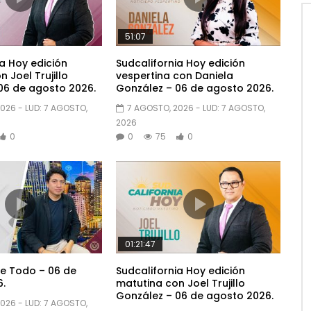
51:07
a Hoy edición
Sudcalifornia Hoy edición
 Joel Trujillo
vespertina con Daniela
06 de agosto 2026.
González – 06 de agosto 2026.
2026
- LUD:
7 AGOSTO,
7 AGOSTO, 2026
- LUD:
7 AGOSTO,
2026
0
0
75
0
01:21:47
e Todo – 06 de
Sudcalifornia Hoy edición
.
matutina con Joel Trujillo
González – 06 de agosto 2026.
2026
- LUD:
7 AGOSTO,