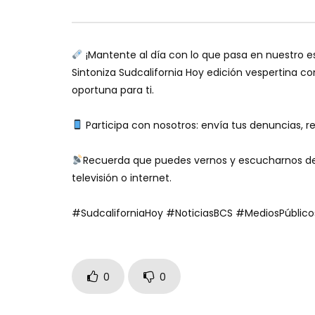
¡Mantente al día con lo que pasa en nuestro e
Sintoniza Sudcalifornia Hoy edición vespertina c
oportuna para ti.
Participa con nosotros: envía tus denuncias, re
Recuerda que puedes vernos y escucharnos des
televisión o internet.
#SudcaliforniaHoy #NoticiasBCS #MediosPúblic
0
0