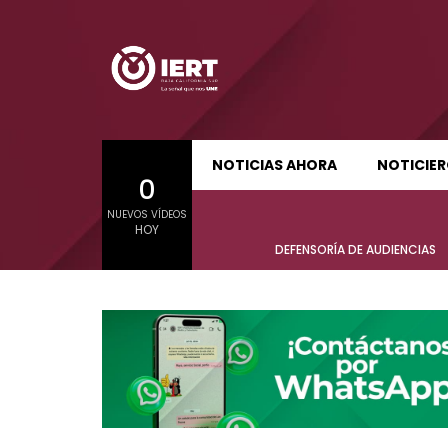
SUDCALIFORNIA HOY EDICIÓN MATUTINA
S
NOTICIAS AHORA
NOTICIE
0
01:21:47
01:24:
NUEVOS VÍDEOS
SUDCALIFORNIA HOY EDICIÓN MATUTINA
S
HOY
Sudcalifornia Hoy edición matutina
Sudcal
DEFENSORÍA DE AUDIENCIAS
con Joel Trujillo González – 06 de
con Jo
agosto 2026.
agost
01:21:47
01:24:
Sudcalifornia Hoy edición matutina
Sudcal