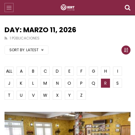
DAY: MARZO 11, 2026
1 PÚBLICACIONES
SORT BY:
LATEST
ALL
A
B
C
D
E
F
G
H
I
J
K
L
M
N
O
P
Q
R
S
T
U
V
W
X
Y
Z