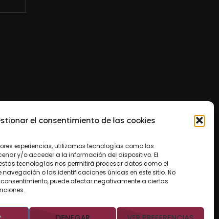
stionar el consentimiento de las cookies
jores experiencias, utilizamos tecnologías como las
nar y/o acceder a la información del dispositivo. El
estas tecnologías nos permitirá procesar datos como el
avegación o las identificaciones únicas en este sitio. No
 el consentimiento, puede afectar negativamente a ciertas
unciones.
R
DENEGAR
VER PREFERENCIAS