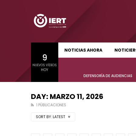
SUDCALIFORNIA HOY EDICIÓN MATUTINA
S
NOTICIAS AHORA
NOTICIE
9
01:21:47
01:24:
NUEVOS VÍDEOS
SUDCALIFORNIA HOY EDICIÓN MATUTINA
S
HOY
Sudcalifornia Hoy edición matutina
Sudcal
DEFENSORÍA DE AUDIENCIAS
con Joel Trujillo González – 06 de
con Jo
agosto 2026.
agost
DAY: MARZO 11, 2026
1 PÚBLICACIONES
SORT BY:
LATEST
01:21:47
01:24:
Sudcalifornia Hoy edición matutina
Sudcal