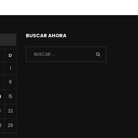
BUSCAR AHORA
S
D
1
7
8
4
15
1
22
8
29