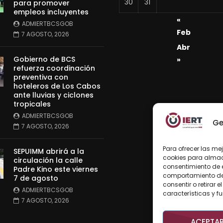
30
31
para promover
empleos incluyentes
«
ADMIERTBCSGOB
Feb
7 AGOSTO, 2026
Abr
Gobierno de BCS
»
refuerza coordinación
preventiva con
hoteleros de Los Cabos
ante lluvias y ciclones
tropicales
ADMIERTBCSGOB
Ge
7 AGOSTO, 2026
Para ofrecer las me
SEPUIMM abrirá a la
cookies para almace
circulación la calle
consentimiento de 
Padre Kino este viernes
comportamiento de n
7 de agosto
consentir o retirar
ADMIERTBCSGOB
características y f
7 AGOSTO, 2026
ACEPTA