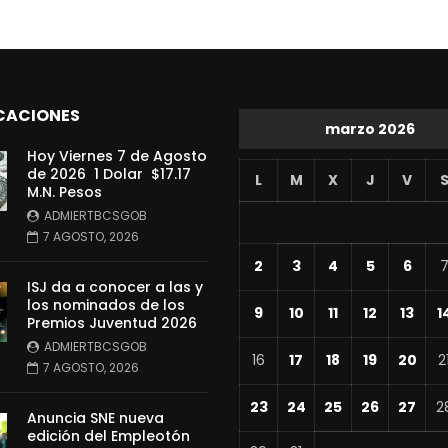
CACIONES
marzo 2026
Hoy Viernes 7 de Agosto
de 2026 1 Dolar $17.17
L
M
X
J
V
M.N. Pesos
ADMIERTBCSGOB
7 AGOSTO, 2026
2
3
4
5
6
ISJ da a conocer a las y
los nominados de los
9
10
11
12
13
1
Premios Juventud 2026
ADMIERTBCSGOB
16
17
18
19
20
2
7 AGOSTO, 2026
23
24
25
26
27
2
Anuncia SNE nueva
edición del Empleotón