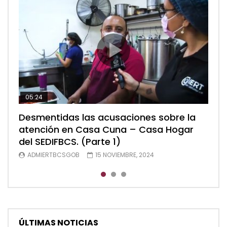
05:24
04:28
05:48
Desmentidas las acusaciones sobre la
Desmentidas las acusaciones sobre la
Desmentidas las acusaciones sobre la
atención en Casa Cuna – Casa Hogar
atención en Casa Cuna – Casa Hogar
atención en Casa Cuna – Casa Hogar
del SEDIFBCS. (Parte 1)
del SEDIFBCS. (Parte 2)
del SEDIFBCS (Parte 3)
ADMIERTBCSGOB
ADMIERTBCSGOB
ADMIERTBCSGOB
15 NOVIEMBRE, 2024
15 NOVIEMBRE, 2024
15 NOVIEMBRE, 2024
ÚLTIMAS NOTICIAS