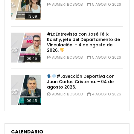
ADMIERTBCSGOB
5 AGOSTO, 2026
13:09
#LaEntrevista con José Félix
Kaishy, jefe del Departamento de
Vinculación. – 4 de agosto de
2026.
ADMIERTBCSGOB
5 AGOSTO, 2026
06:45
#LaSección Deportiva con
Juan Carlos Cristerna. – 04 de
agosto 2026.
ADMIERTBCSGOB
4 AGOSTO, 2026
09:45
CALENDARIO