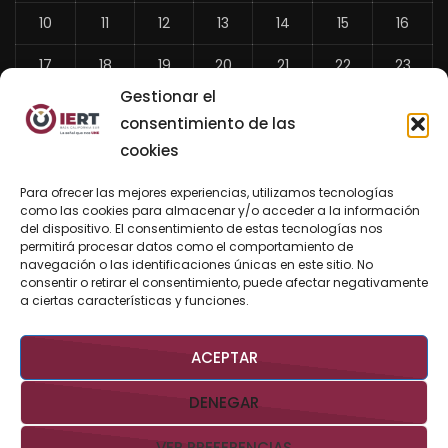
10
11
12
13
14
15
16
17
18
19
20
21
22
23
Gestionar el
24
25
26
27
28
29
30
consentimiento de las
31
cookies
«
Para ofrecer las mejores experiencias, utilizamos tecnologías
Jul
como las cookies para almacenar y/o acceder a la información
del dispositivo. El consentimiento de estas tecnologías nos
permitirá procesar datos como el comportamiento de
navegación o las identificaciones únicas en este sitio. No
consentir o retirar el consentimiento, puede afectar negativamente
BUSCAR AHORA
a ciertas características y funciones.
ACEPTAR
DENEGAR
VER PREFERENCIAS