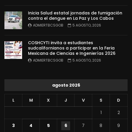
Inicia Salud estatal jornadas de fumigación
contra el dengue en La Paz y Los Cabos
ADMIERTBCSGOB
5 AGOSTO, 2026
COSHCYTI invita a estudiantes
sudcalifornianos a participar en la Feria
Mexicana de Ciencias e Ingenierías 2026
ADMIERTBCSGOB
5 AGOSTO, 2026
agosto 2026
L
M
X
J
V
S
D
1
2
3
4
5
6
7
8
9