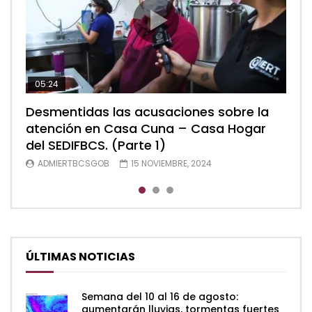
05:24
04:28
05:48
Desmentidas las acusaciones sobre la
Desmentidas las acusaciones sobre la
Desmentidas las acusaciones sobre la
atención en Casa Cuna – Casa Hogar
atención en Casa Cuna – Casa Hogar
atención en Casa Cuna – Casa Hogar
del SEDIFBCS. (Parte 1)
del SEDIFBCS. (Parte 2)
del SEDIFBCS (Parte 3)
ADMIERTBCSGOB
ADMIERTBCSGOB
ADMIERTBCSGOB
15 NOVIEMBRE, 2024
15 NOVIEMBRE, 2024
15 NOVIEMBRE, 2024
ÚLTIMAS NOTICIAS
Semana del 10 al 16 de agosto:
aumentarán lluvias, tormentas fuertes