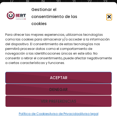
17
18
19
20
21
22
23
Gestionar el
24
25
26
27
28
29
30
consentimiento de las
31
cookies
«
Para ofrecer las mejores experiencias, utilizamos tecnologías
Jul
como las cookies para almacenar y/o acceder a la información
del dispositivo. El consentimiento de estas tecnologías nos
permitirá procesar datos como el comportamiento de
navegación o las identificaciones únicas en este sitio. No
consentir o retirar el consentimiento, puede afectar negativamente
BUSCAR AHORA
a ciertas características y funciones.
ACEPTAR
DENEGAR
VER PREFERENCIAS
Derechos Reservados @IERTBCS 2026 Gobierno de BCS
Aviso
Legal
Aviso de Privacidad
Contacto:
iert@bcs.gob.mx
Política de Cookies
Aviso de Privacidad
Aviso legal