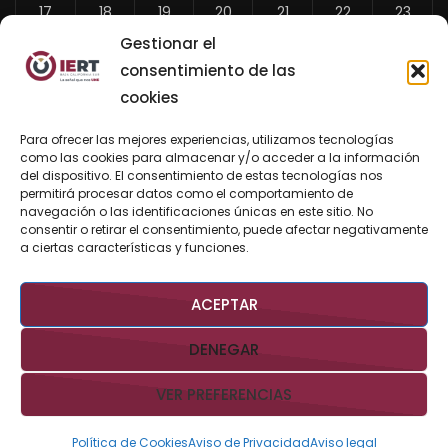
17
18
19
20
21
22
23
Gestionar el
24
25
26
27
28
29
30
consentimiento de las
31
cookies
«
Para ofrecer las mejores experiencias, utilizamos tecnologías
Jul
como las cookies para almacenar y/o acceder a la información
del dispositivo. El consentimiento de estas tecnologías nos
permitirá procesar datos como el comportamiento de
navegación o las identificaciones únicas en este sitio. No
consentir o retirar el consentimiento, puede afectar negativamente
BUSCAR AHORA
a ciertas características y funciones.
ACEPTAR
DENEGAR
VER PREFERENCIAS
Derechos Reservados @IERTBCS 2026 Gobierno de BCS
Aviso
Legal
Aviso de Privacidad
Contacto:
iert@bcs.gob.mx
Política de Cookies
Aviso de Privacidad
Aviso legal