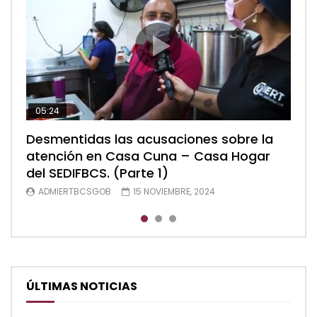
05:24
04:28
05:48
Desmentidas las acusaciones sobre la
Desmentidas las acusaciones sobre la
Desmentidas las acusaciones sobre la
atención en Casa Cuna – Casa Hogar
atención en Casa Cuna – Casa Hogar
atención en Casa Cuna – Casa Hogar
del SEDIFBCS. (Parte 1)
del SEDIFBCS. (Parte 2)
del SEDIFBCS (Parte 3)
ADMIERTBCSGOB
ADMIERTBCSGOB
ADMIERTBCSGOB
15 NOVIEMBRE, 2024
15 NOVIEMBRE, 2024
15 NOVIEMBRE, 2024
ÚLTIMAS NOTICIAS