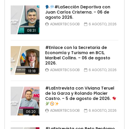
#LaSección Deportiva con
Juan Carlos Cristerna. – 06 de
agosto 2026.
ADMIERTBCSGOB
6 AGOSTO, 2026
08:31
#Enlace con la Secretaria de
Economía y Turismo en BCS,
Maribel Collins. – 06 de agosto
2026.
ADMIERTBCSGOB
6 AGOSTO, 2026
13:18
#LaEntrevista con Viviana Teruel
de la Garza y Rolando Placier
Castro. – 5 de agosto de 2026.
ADMIERTBCSGOB
6 AGOSTO, 2026
06:20
#LaEntrevista con Beto Perdomo