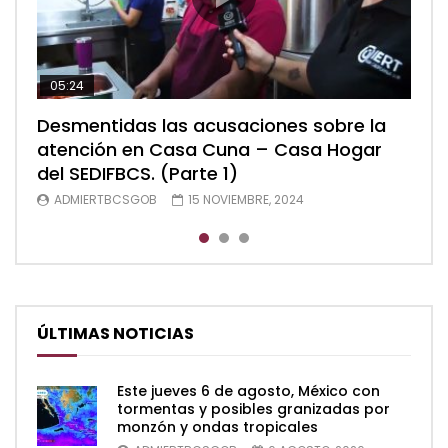
05:24
04:28
05:48
Desmentidas las acusaciones sobre la
Desmentidas las acusaciones sobre la
Desmentidas las acusaciones sobre la
atención en Casa Cuna – Casa Hogar
atención en Casa Cuna – Casa Hogar
atención en Casa Cuna – Casa Hogar
del SEDIFBCS. (Parte 1)
del SEDIFBCS. (Parte 2)
del SEDIFBCS (Parte 3)
ADMIERTBCSGOB
ADMIERTBCSGOB
ADMIERTBCSGOB
15 NOVIEMBRE, 2024
15 NOVIEMBRE, 2024
15 NOVIEMBRE, 2024
ÚLTIMAS NOTICIAS
Este jueves 6 de agosto, México con
tormentas y posibles granizadas por
monzón y ondas tropicales