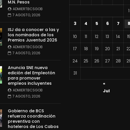
M.N. Pesos
ADMIERTBCSGOB
1
7 AGOSTO, 2026
3
4
5
6
7
ISJ da a conocer a las y
los nominados de los
10
11
12
13
14
1
Premios Juventud 2026
ADMIERTBCSGOB
17
18
19
20
21
2
7 AGOSTO, 2026
24
25
26
27
28
2
Anuncia SNE nueva
edición del Empleotón
31
para promover
empleos incluyentes
«
ADMIERTBCSGOB
Jul
7 AGOSTO, 2026
Gobierno de BCS
refuerza coordinación
preventiva con
hoteleros de Los Cabos