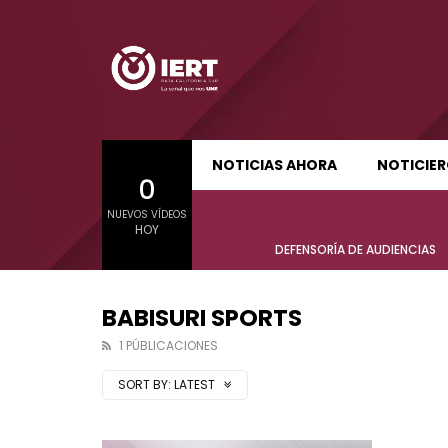
SUDCALIFORNIA HOY EDICIÓN MATUTINA
S
NOTICIAS AHORA
NOTICIE
0
01:21:47
01:24:
NUEVOS VÍDEOS
SUDCALIFORNIA HOY EDICIÓN MATUTINA
S
HOY
Sudcalifornia Hoy edición matutina
Sudcal
DEFENSORÍA DE AUDIENCIAS
con Joel Trujillo González – 06 de
con Jo
agosto 2026.
agost
BABISURI SPORTS
1 PÚBLICACIONES
SORT BY:
LATEST
01:21:47
01:24:
Sudcalifornia Hoy edición matutina
Sudcal