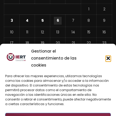
1
2
3
4
5
6
7
8
9
10
11
12
13
14
15
16
17
18
19
20
21
22
23
Gestionar el
24
25
26
27
28
29
30
consentimiento de las
31
cookies
«
Para ofrecer las mejores experiencias, utilizamos tecnologías
Jul
como las cookies para almacenar y/o acceder a la información
del dispositivo. El consentimiento de estas tecnologías nos
permitirá procesar datos como el comportamiento de
navegación o las identificaciones únicas en este sitio. No
consentir o retirar el consentimiento, puede afectar negativamente
BUSCAR AHORA
a ciertas características y funciones.