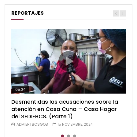
REPORTAJES
05:24
04:28
05:48
Desmentidas las acusaciones sobre la
Desmentidas las acusaciones sobre la
Desmentidas las acusaciones sobre la
atención en Casa Cuna – Casa Hogar
atención en Casa Cuna – Casa Hogar
atención en Casa Cuna – Casa Hogar
del SEDIFBCS. (Parte 1)
del SEDIFBCS. (Parte 2)
del SEDIFBCS (Parte 3)
ADMIERTBCSGOB
ADMIERTBCSGOB
ADMIERTBCSGOB
15 NOVIEMBRE, 2024
15 NOVIEMBRE, 2024
15 NOVIEMBRE, 2024