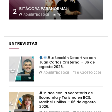
BITÁCORA PARANORMAL
2
ADMIERTBCSGOB
7K
ENTREVISTAS
#LaSección Deportiva con
Juan Carlos Cristerna. – 06 de
agosto 2026.
ADMIERTBCSGOB
6 AGOSTO, 2026
08:31
#Enlace con la Secretaria de
Economía y Turismo en BCS,
Maribel Collins. – 06 de agosto
2026.