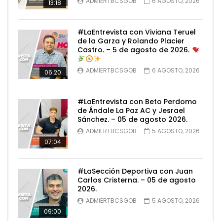
ADMIERTBCSGOB
6 AGOSTO, 2026
13:18
#LaEntrevista con Viviana Teruel
de la Garza y Rolando Placier
Castro. – 5 de agosto de 2026.
ADMIERTBCSGOB
6 AGOSTO, 2026
06:20
#LaEntrevista con Beto Perdomo
de Ándale La Paz AC y Jesrael
Sánchez. – 05 de agosto 2026.
ADMIERTBCSGOB
5 AGOSTO, 2026
07:04
#LaSección Deportiva con Juan
Carlos Cristerna. – 05 de agosto
2026.
ADMIERTBCSGOB
5 AGOSTO, 2026
09:00