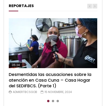
REPORTAJES
05:24
04:28
05:48
Desmentidas las acusaciones sobre la
Desmentidas las acusaciones sobre la
Desmentidas las acusaciones sobre la
atención en Casa Cuna – Casa Hogar
atención en Casa Cuna – Casa Hogar
atención en Casa Cuna – Casa Hogar
del SEDIFBCS. (Parte 1)
del SEDIFBCS. (Parte 2)
del SEDIFBCS (Parte 3)
ADMIERTBCSGOB
ADMIERTBCSGOB
ADMIERTBCSGOB
15 NOVIEMBRE, 2024
15 NOVIEMBRE, 2024
15 NOVIEMBRE, 2024