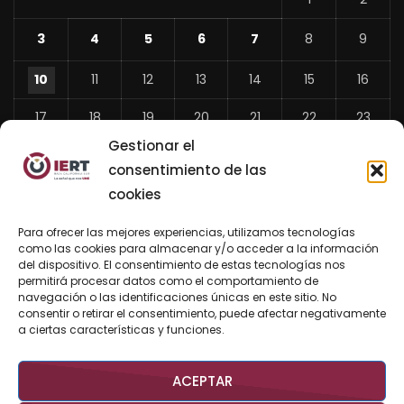
3
4
5
6
7
8
9
10
11
12
13
14
15
16
17
18
19
20
21
22
23
Gestionar el
24
25
26
27
28
29
30
consentimiento de las
31
cookies
«
Para ofrecer las mejores experiencias, utilizamos tecnologías
Jul
como las cookies para almacenar y/o acceder a la información
del dispositivo. El consentimiento de estas tecnologías nos
permitirá procesar datos como el comportamiento de
navegación o las identificaciones únicas en este sitio. No
consentir o retirar el consentimiento, puede afectar negativamente
BUSCAR AHORA
a ciertas características y funciones.
ACEPTAR