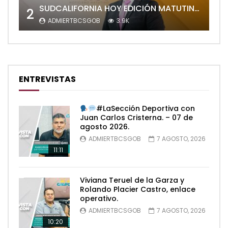
SUDCALIFORNIA HOY EDICIÓN MATUTINA con JOEL TRUJILLO
2
ADMIERTBCSGOB
3.9K
ENTREVISTAS
#LaSección Deportiva con
Juan Carlos Cristerna. – 07 de
agosto 2026.
ADMIERTBCSGOB
7 AGOSTO, 2026
11:11
Viviana Teruel de la Garza y
Rolando Placier Castro, enlace
operativo.
ADMIERTBCSGOB
7 AGOSTO, 2026
10:20