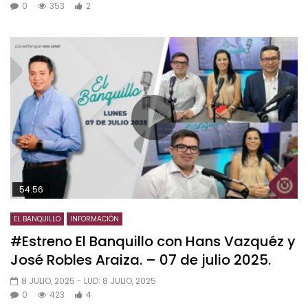
0
353
2
54:56
EL BANQUILLO
INFORMACIÓN
#Estreno El Banquillo con Hans Vazquéz y
José Robles Araiza. – 07 de julio 2025.
8 JULIO, 2025
- LUD:
8 JULIO, 2025
0
423
4