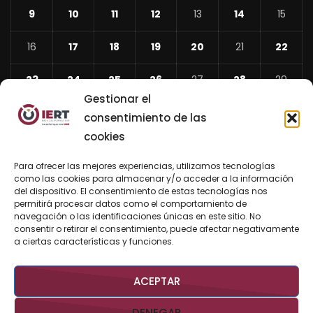
9
10
11
12
13
14
15
16
17
18
19
20
21
22
23
24
25
26
27
28
29
Gestionar el
30
consentimiento de las
cookies
«
May
Para ofrecer las mejores experiencias, utilizamos tecnologías
Jul
como las cookies para almacenar y/o acceder a la información
del dispositivo. El consentimiento de estas tecnologías nos
»
permitirá procesar datos como el comportamiento de
navegación o las identificaciones únicas en este sitio. No
consentir o retirar el consentimiento, puede afectar negativamente
BUSCAR AHORA
a ciertas características y funciones.
ACEPTAR
DENEGAR