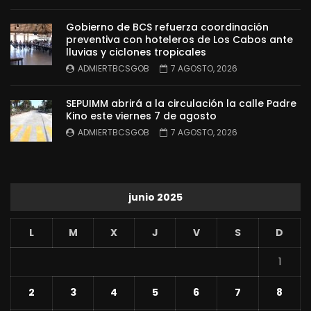
Gobierno de BCS refuerza coordinación
preventiva con hoteleros de Los Cabos ante
lluvias y ciclones tropicales
ADMIERTBCSGOB
7 AGOSTO, 2026
SEPUIMM abrirá a la circulación la calle Padre
Kino este viernes 7 de agosto
ADMIERTBCSGOB
7 AGOSTO, 2026
junio 2025
L
M
X
J
V
S
D
1
2
3
4
5
6
7
8