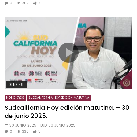
0
307
2
01:53:49
NOTICIEROS
SUDCALIFORNIA HOY EDICIÓN MATUTINA
Sudcalifornia Hoy edición matutina. – 30
de junio 2025.
30 JUNIO, 2025
- LUD:
30 JUNIO, 2025
0
330
5