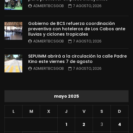
ADMIERTBCSGOB
7 AGOSTO, 2026
Gobierno de BCS refuerza coordinación
preventiva con hoteleros de Los Cabos ante
lluvias y ciclones tropicales
ADMIERTBCSGOB
7 AGOSTO, 2026
SEPUIMM abrirá a la circulación la calle Padre
Kino este viernes 7 de agosto
ADMIERTBCSGOB
7 AGOSTO, 2026
mayo 2025
L
M
X
J
V
S
D
1
2
3
4