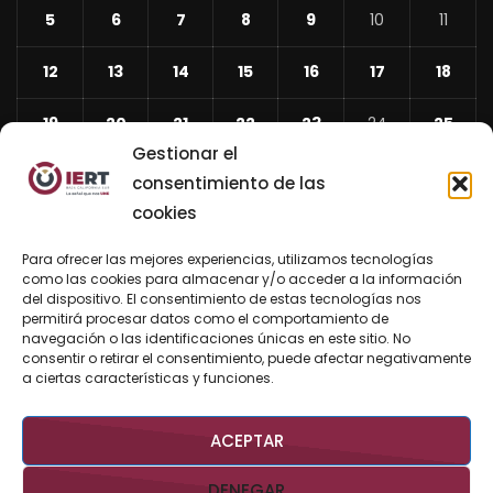
5
6
7
8
9
10
11
12
13
14
15
16
17
18
19
20
21
22
23
24
25
Gestionar el
26
27
28
29
30
31
consentimiento de las
cookies
«
Abr
Para ofrecer las mejores experiencias, utilizamos tecnologías
Jun
como las cookies para almacenar y/o acceder a la información
del dispositivo. El consentimiento de estas tecnologías nos
»
permitirá procesar datos como el comportamiento de
navegación o las identificaciones únicas en este sitio. No
consentir o retirar el consentimiento, puede afectar negativamente
BUSCAR AHORA
a ciertas características y funciones.
ACEPTAR
DENEGAR