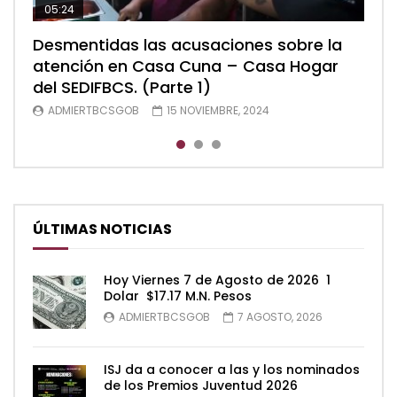
05:24
04:28
05:48
Desmentidas las acusaciones sobre la
Desmentidas las acusaciones sobre la
Desmentidas las acusaciones sobre la
atención en Casa Cuna – Casa Hogar
atención en Casa Cuna – Casa Hogar
atención en Casa Cuna – Casa Hogar
del SEDIFBCS. (Parte 1)
del SEDIFBCS. (Parte 2)
del SEDIFBCS (Parte 3)
ADMIERTBCSGOB
ADMIERTBCSGOB
ADMIERTBCSGOB
15 NOVIEMBRE, 2024
15 NOVIEMBRE, 2024
15 NOVIEMBRE, 2024
ÚLTIMAS NOTICIAS
Hoy Viernes 7 de Agosto de 2026 1
Dolar $17.17 M.N. Pesos
ADMIERTBCSGOB
7 AGOSTO, 2026
ISJ da a conocer a las y los nominados
de los Premios Juventud 2026