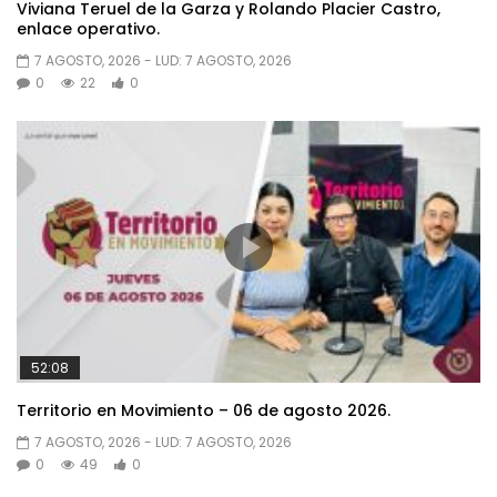
Viviana Teruel de la Garza y Rolando Placier Castro,
enlace operativo.
7 AGOSTO, 2026
- LUD:
7 AGOSTO, 2026
0
22
0
52:08
Territorio en Movimiento – 06 de agosto 2026.
7 AGOSTO, 2026
- LUD:
7 AGOSTO, 2026
0
49
0