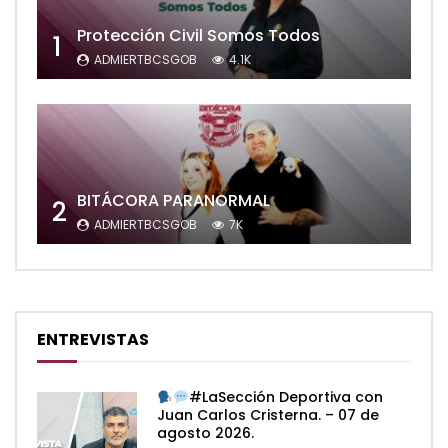
Protección Civil Somos Todos
1
ADMIERTBCSGOB
4.1K
BITÁCORA PARANORMAL
2
ADMIERTBCSGOB
7K
ENTREVISTAS
#LaSección Deportiva con
Juan Carlos Cristerna. – 07 de
agosto 2026.