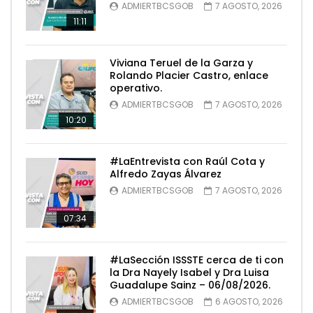
ADMIERTBCSGOB
7 AGOSTO, 2026
11:11
Viviana Teruel de la Garza y
Rolando Placier Castro, enlace
operativo.
ADMIERTBCSGOB
7 AGOSTO, 2026
10:20
#LaEntrevista con Raúl Cota y
Alfredo Zayas Álvarez
ADMIERTBCSGOB
7 AGOSTO, 2026
07:34
#LaSección ISSSTE cerca de ti con
la Dra Nayely Isabel y Dra Luisa
Guadalupe Sainz – 06/08/2026.
ADMIERTBCSGOB
6 AGOSTO, 2026