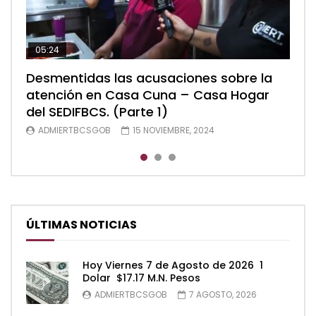
05:24
04:28
05:48
Desmentidas las acusaciones sobre la
Desmentidas las acusaciones sobre la
Desmentidas las acusaciones sobre la
atención en Casa Cuna – Casa Hogar
atención en Casa Cuna – Casa Hogar
atención en Casa Cuna – Casa Hogar
del SEDIFBCS. (Parte 1)
del SEDIFBCS. (Parte 2)
del SEDIFBCS (Parte 3)
ADMIERTBCSGOB
ADMIERTBCSGOB
ADMIERTBCSGOB
15 NOVIEMBRE, 2024
15 NOVIEMBRE, 2024
15 NOVIEMBRE, 2024
ÚLTIMAS NOTICIAS
Hoy Viernes 7 de Agosto de 2026 1
Dolar $17.17 M.N. Pesos
ADMIERTBCSGOB
7 AGOSTO, 2026