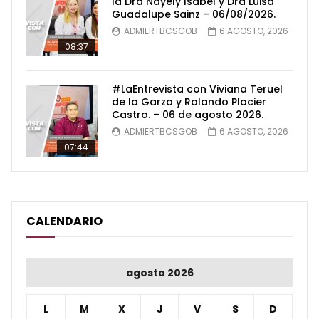
la Dra Nayely Isabel y Dra Luisa
Guadalupe Sainz – 06/08/2026.
ADMIERTBCSGOB
6 AGOSTO, 2026
08:37
#LaEntrevista con Viviana Teruel
de la Garza y Rolando Placier
Castro. – 06 de agosto 2026.
ADMIERTBCSGOB
6 AGOSTO, 2026
07:44
CALENDARIO
agosto 2026
L
M
X
J
V
S
D