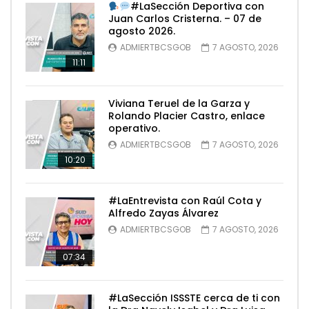
#LaSección Deportiva con
Juan Carlos Cristerna. – 07 de
agosto 2026.
ADMIERTBCSGOB
7 AGOSTO, 2026
11:11
Viviana Teruel de la Garza y
Rolando Placier Castro, enlace
operativo.
ADMIERTBCSGOB
7 AGOSTO, 2026
10:20
#LaEntrevista con Raúl Cota y
Alfredo Zayas Álvarez
ADMIERTBCSGOB
7 AGOSTO, 2026
07:34
#LaSección ISSSTE cerca de ti con