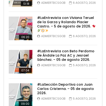
ADMIERTBCSGOB
6 AGOSTO, 2026
13:18
#LaEntrevista con Viviana Teruel
de la Garza y Rolando Placier
Castro. – 5 de agosto de 2026.
ADMIERTBCSGOB
6 AGOSTO, 2026
06:20
#LaEntrevista con Beto Perdomo
de Ándale La Paz AC y Jesrael
Sánchez. – 05 de agosto 2026.
ADMIERTBCSGOB
5 AGOSTO, 2026
07:04
#LaSección Deportiva con Juan
Carlos Cristerna. – 05 de agosto
2026.
ADMIERTBCSGOB
5 AGOSTO, 2026
09:00