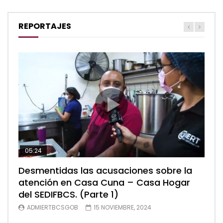
REPORTAJES
05:24
04:28
05:48
Desmentidas las acusaciones sobre la
Desmentidas las acusaciones sobre la
Desmentidas las acusaciones sobre la
atención en Casa Cuna – Casa Hogar
atención en Casa Cuna – Casa Hogar
atención en Casa Cuna – Casa Hogar
del SEDIFBCS. (Parte 1)
del SEDIFBCS. (Parte 2)
del SEDIFBCS (Parte 3)
ADMIERTBCSGOB
ADMIERTBCSGOB
ADMIERTBCSGOB
15 NOVIEMBRE, 2024
15 NOVIEMBRE, 2024
15 NOVIEMBRE, 2024