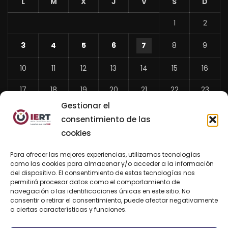
L
M
X
J
V
S
D
1
2
3
4
5
6
7
8
9
10
11
12
13
14
15
16
17
18
19
20
21
22
23
Gestionar el
24
25
26
27
28
29
30
consentimiento de las
31
cookies
«
Para ofrecer las mejores experiencias, utilizamos tecnologías
Jul
como las cookies para almacenar y/o acceder a la información
del dispositivo. El consentimiento de estas tecnologías nos
permitirá procesar datos como el comportamiento de
navegación o las identificaciones únicas en este sitio. No
consentir o retirar el consentimiento, puede afectar negativamente
BUSCAR AHORA
a ciertas características y funciones.