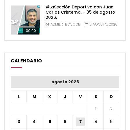
#LaSección Deportiva con Juan
Carlos Cristerna. – 05 de agosto
2026.
ADMIERTBCSGOB
5 AGOSTO, 2026
09:00
CALENDARIO
agosto 2026
L
M
X
J
V
S
D
1
2
3
4
5
6
7
8
9