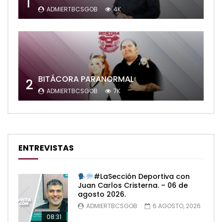
1
ADMIERTBCSGOB
4K
BITÁCORA PARANORMAL
2
ADMIERTBCSGOB
7K
ENTREVISTAS
#LaSección Deportiva con
Juan Carlos Cristerna. – 06 de
agosto 2026.
ADMIERTBCSGOB
6 AGOSTO, 2026
08:31