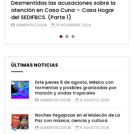
Desmentidas las acusaciones sobre la
Desmentidas las acusaciones sobre la
Desmentidas las acusaciones sobre la
atención en Casa Cuna – Casa Hogar
atención en Casa Cuna – Casa Hogar
atención en Casa Cuna – Casa Hogar
del SEDIFBCS. (Parte 1)
del SEDIFBCS. (Parte 2)
del SEDIFBCS (Parte 3)
ADMIERTBCSGOB
ADMIERTBCSGOB
ADMIERTBCSGOB
15 NOVIEMBRE, 2024
15 NOVIEMBRE, 2024
15 NOVIEMBRE, 2024
ÚLTIMAS NOTICIAS
Este jueves 6 de agosto, México con
tormentas y posibles granizadas por
monzón y ondas tropicales
ADMIERTBCSGOB
6 AGOSTO, 2026
Noches Pegajosas en el Malecón de La
Paz con música, ciencia y cultura
ADMIERTBCSGOB
6 AGOSTO, 2026