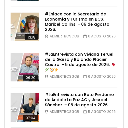
#Enlace con la Secretaria de
Economía y Turismo en BCS,
Maribel Collins. – 06 de agosto
2026.
ADMIERTBCSGOB
6 AGOSTO, 2026
13:18
#LaEntrevista con Viviana Teruel
de la Garza y Rolando Placier
Castro. – 5 de agosto de 2026.
ADMIERTBCSGOB
6 AGOSTO, 2026
06:20
#LaEntrevista con Beto Perdomo
de Ándale La Paz AC y Jesrael
Sánchez. – 05 de agosto 2026.
ADMIERTBCSGOB
5 AGOSTO, 2026
07:04