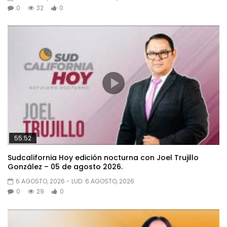
0
32
0
55:52
Sudcalifornia Hoy edición nocturna con Joel Trujillo
González – 05 de agosto 2026.
6 AGOSTO, 2026
- LUD:
6 AGOSTO, 2026
0
29
0