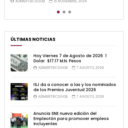
ADMIERTBCSGOB
ADMIERTBCSGOB
ADMIERTBCSGOB
15 NOVIEMBRE, 2024
15 NOVIEMBRE, 2024
15 NOVIEMBRE, 2024
ÚLTIMAS NOTICIAS
Hoy Viernes 7 de Agosto de 2026 1
Dolar $17.17 M.N. Pesos
ADMIERTBCSGOB
7 AGOSTO, 2026
ISJ da a conocer a las y los nominados
de los Premios Juventud 2026
ADMIERTBCSGOB
7 AGOSTO, 2026
Anuncia SNE nueva edición del
Empleotón para promover empleos
incluyentes