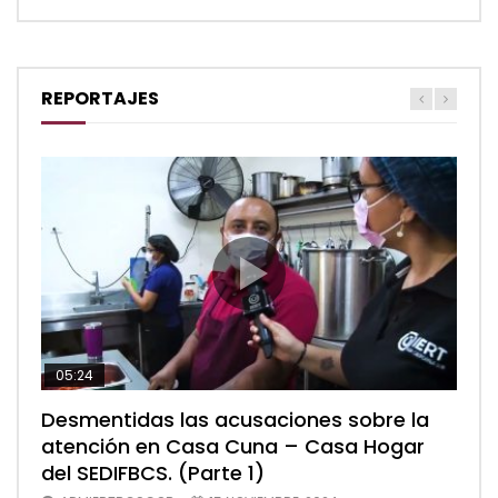
REPORTAJES
05:24
04:28
05:48
Desmentidas las acusaciones sobre la
Desmentidas las acusaciones sobre la
Desmentidas las acusaciones sobre la
atención en Casa Cuna – Casa Hogar
atención en Casa Cuna – Casa Hogar
atención en Casa Cuna – Casa Hogar
del SEDIFBCS. (Parte 1)
del SEDIFBCS. (Parte 2)
del SEDIFBCS (Parte 3)