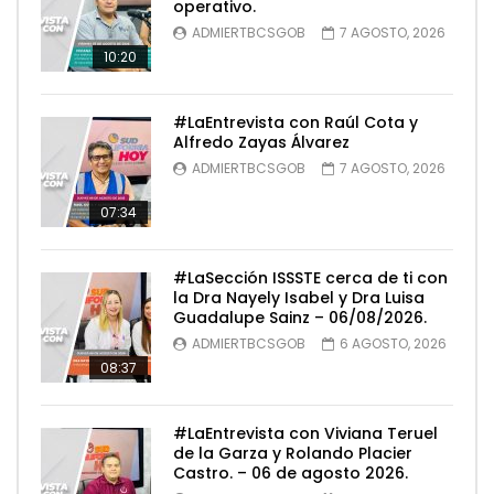
operativo.
ADMIERTBCSGOB
7 AGOSTO, 2026
10:20
#LaEntrevista con Raúl Cota y
Alfredo Zayas Álvarez
ADMIERTBCSGOB
7 AGOSTO, 2026
07:34
#LaSección ISSSTE cerca de ti con
la Dra Nayely Isabel y Dra Luisa
Guadalupe Sainz – 06/08/2026.
ADMIERTBCSGOB
6 AGOSTO, 2026
08:37
#LaEntrevista con Viviana Teruel
de la Garza y Rolando Placier
Castro. – 06 de agosto 2026.