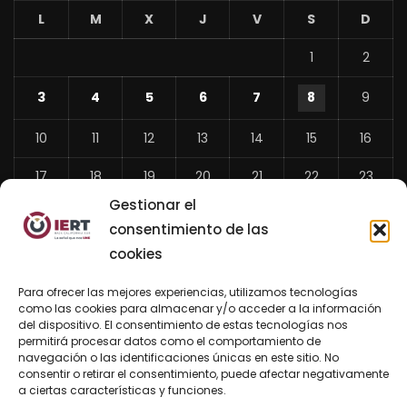
L
M
X
J
V
S
D
1
2
3
4
5
6
7
8
9
10
11
12
13
14
15
16
17
18
19
20
21
22
23
Gestionar el
24
25
26
27
28
29
30
consentimiento de las
31
cookies
«
Para ofrecer las mejores experiencias, utilizamos tecnologías
Jul
como las cookies para almacenar y/o acceder a la información
del dispositivo. El consentimiento de estas tecnologías nos
permitirá procesar datos como el comportamiento de
navegación o las identificaciones únicas en este sitio. No
consentir o retirar el consentimiento, puede afectar negativamente
BUSCAR AHORA
a ciertas características y funciones.