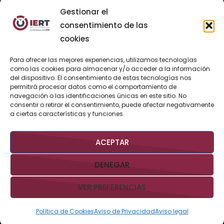
Gestionar el
24
25
26
27
28
29
30
consentimiento de las
31
cookies
«
Para ofrecer las mejores experiencias, utilizamos tecnologías
Jul
como las cookies para almacenar y/o acceder a la información
del dispositivo. El consentimiento de estas tecnologías nos
permitirá procesar datos como el comportamiento de
navegación o las identificaciones únicas en este sitio. No
consentir o retirar el consentimiento, puede afectar negativamente
BUSCAR AHORA
a ciertas características y funciones.
ACEPTAR
DENEGAR
VER PREFERENCIAS
Derechos Reservados @IERTBCS 2026 Gobierno de BCS
Aviso
Legal
Aviso de Privacidad
Contacto:
iert@bcs.gob.mx
Política de Cookies
Aviso de Privacidad
Aviso legal