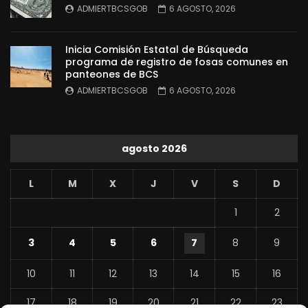
ADMIERTBCSGOB
6 AGOSTO, 2026
Inicia Comisión Estatal de Búsqueda
programa de registro de fosas comunes en
panteones de BCS
ADMIERTBCSGOB
6 AGOSTO, 2026
agosto 2026
L
M
X
J
V
S
D
1
2
3
4
5
6
7
8
9
10
11
12
13
14
15
16
17
18
19
20
21
22
23