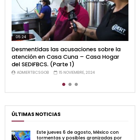
05:24
04:28
05:48
Desmentidas las acusaciones sobre la
Desmentidas las acusaciones sobre la
Desmentidas las acusaciones sobre la
atención en Casa Cuna – Casa Hogar
atención en Casa Cuna – Casa Hogar
atención en Casa Cuna – Casa Hogar
del SEDIFBCS. (Parte 1)
del SEDIFBCS. (Parte 2)
del SEDIFBCS (Parte 3)
ADMIERTBCSGOB
ADMIERTBCSGOB
ADMIERTBCSGOB
15 NOVIEMBRE, 2024
15 NOVIEMBRE, 2024
15 NOVIEMBRE, 2024
ÚLTIMAS NOTICIAS
Este jueves 6 de agosto, México con
tormentas y posibles granizadas por