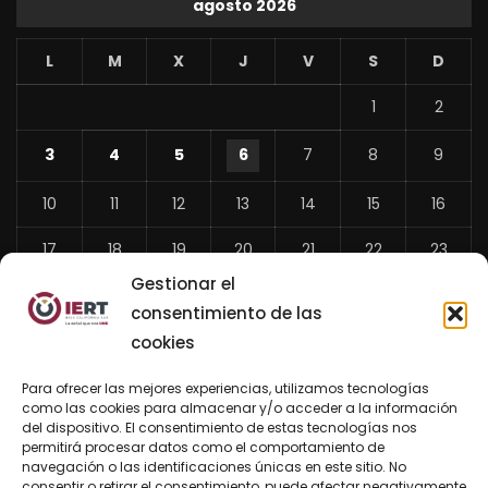
agosto 2026
L
M
X
J
V
S
D
1
2
3
4
5
6
7
8
9
10
11
12
13
14
15
16
17
18
19
20
21
22
23
Gestionar el
24
25
26
27
28
29
30
consentimiento de las
31
cookies
«
Para ofrecer las mejores experiencias, utilizamos tecnologías
Jul
como las cookies para almacenar y/o acceder a la información
del dispositivo. El consentimiento de estas tecnologías nos
permitirá procesar datos como el comportamiento de
navegación o las identificaciones únicas en este sitio. No
consentir o retirar el consentimiento, puede afectar negativamente