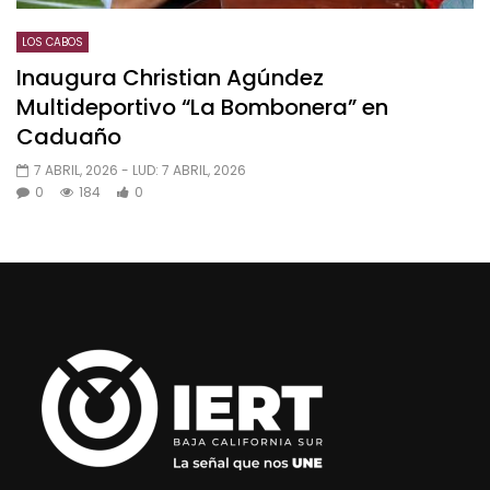
LOS CABOS
Inaugura Christian Agúndez
Multideportivo “La Bombonera” en
Caduaño
7 ABRIL, 2026
- LUD:
7 ABRIL, 2026
0
184
0