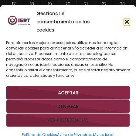
17
18
19
20
21
22
23
Gestionar el
24
25
26
27
28
29
30
consentimiento de las
31
cookies
«
Para ofrecer las mejores experiencias, utilizamos tecnologías
Jul
como las cookies para almacenar y/o acceder a la información
del dispositivo. El consentimiento de estas tecnologías nos
permitirá procesar datos como el comportamiento de
navegación o las identificaciones únicas en este sitio. No
consentir o retirar el consentimiento, puede afectar negativamente
BUSCAR AHORA
a ciertas características y funciones.
ACEPTAR
DENEGAR
VER PREFERENCIAS
Derechos Reservados @IERTBCS 2026 Gobierno de BCS
Aviso
Legal
Aviso de Privacidad
Contacto:
iert@bcs.gob.mx
Política de Cookies
Aviso de Privacidad
Aviso legal