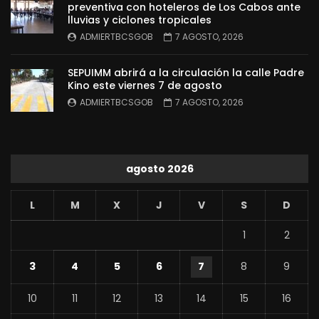
preventiva con hoteleros de Los Cabos ante
lluvias y ciclones tropicales
ADMIERTBCSGOB
7 AGOSTO, 2026
SEPUIMM abrirá a la circulación la calle Padre
Kino este viernes 7 de agosto
ADMIERTBCSGOB
7 AGOSTO, 2026
agosto 2026
L
M
X
J
V
S
D
1
2
3
4
5
6
7
8
9
10
11
12
13
14
15
16