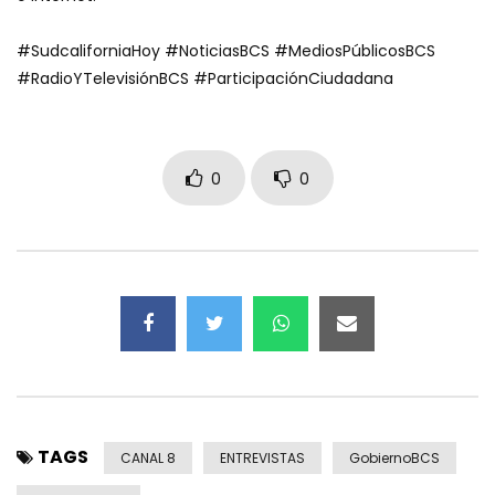
#SudcaliforniaHoy #NoticiasBCS #MediosPúblicosBCS
#RadioYTelevisiónBCS #ParticipaciónCiudadana
0
0
TAGS
CANAL 8
ENTREVISTAS
GobiernoBCS