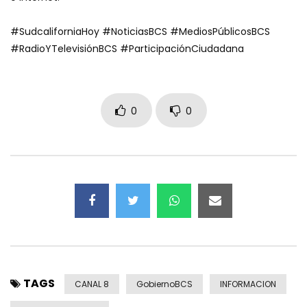
#SudcaliforniaHoy #NoticiasBCS #MediosPúblicosBCS
#RadioYTelevisiónBCS #ParticipaciónCiudadana
0
0
TAGS
CANAL 8
GobiernoBCS
INFORMACION