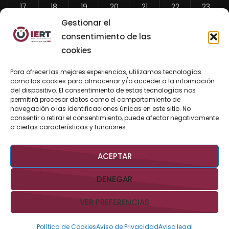
17
18
19
20
21
22
23
Gestionar el
24
25
26
27
28
29
30
consentimiento de las
31
cookies
«
Para ofrecer las mejores experiencias, utilizamos tecnologías
Jul
como las cookies para almacenar y/o acceder a la información
del dispositivo. El consentimiento de estas tecnologías nos
permitirá procesar datos como el comportamiento de
navegación o las identificaciones únicas en este sitio. No
consentir o retirar el consentimiento, puede afectar negativamente
BUSCAR AHORA
a ciertas características y funciones.
ACEPTAR
DENEGAR
VER PREFERENCIAS
Derechos Reservados @IERTBCS 2026 Gobierno de BCS
Aviso
Legal
Aviso de Privacidad
Contacto:
iert@bcs.gob.mx
Política de Cookies
Aviso de Privacidad
Aviso legal