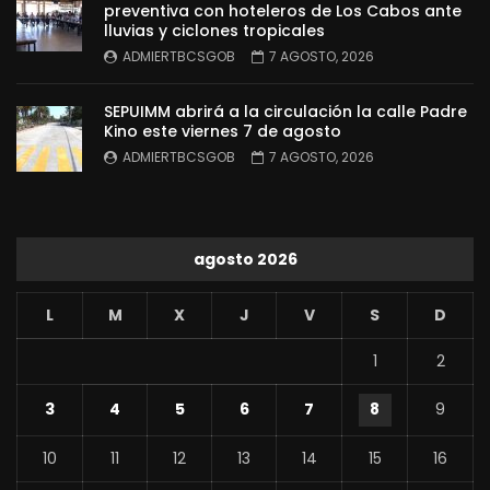
preventiva con hoteleros de Los Cabos ante
lluvias y ciclones tropicales
ADMIERTBCSGOB
7 AGOSTO, 2026
SEPUIMM abrirá a la circulación la calle Padre
Kino este viernes 7 de agosto
ADMIERTBCSGOB
7 AGOSTO, 2026
agosto 2026
L
M
X
J
V
S
D
1
2
3
4
5
6
7
8
9
10
11
12
13
14
15
16