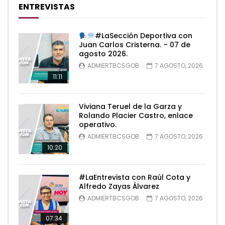
ENTREVISTAS
#LaSección Deportiva con
Juan Carlos Cristerna. – 07 de
agosto 2026.
ADMIERTBCSGOB
7 AGOSTO, 2026
11:11
Viviana Teruel de la Garza y
Rolando Placier Castro, enlace
operativo.
ADMIERTBCSGOB
7 AGOSTO, 2026
10:20
#LaEntrevista con Raúl Cota y
Alfredo Zayas Álvarez
ADMIERTBCSGOB
7 AGOSTO, 2026
07:34