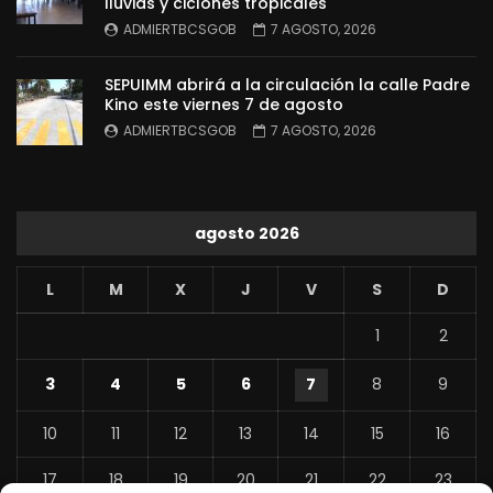
lluvias y ciclones tropicales
ADMIERTBCSGOB
7 AGOSTO, 2026
SEPUIMM abrirá a la circulación la calle Padre
Kino este viernes 7 de agosto
ADMIERTBCSGOB
7 AGOSTO, 2026
agosto 2026
L
M
X
J
V
S
D
1
2
3
4
5
6
7
8
9
10
11
12
13
14
15
16
17
18
19
20
21
22
23