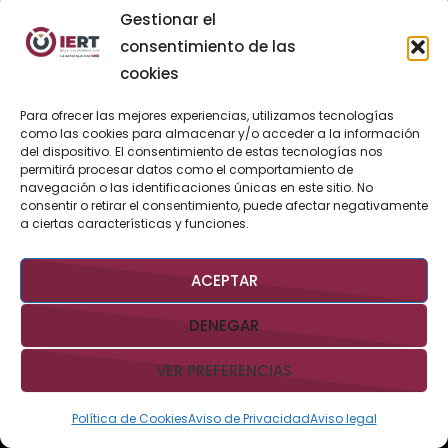
Gestionar el
24
25
26
27
28
29
30
consentimiento de las
31
cookies
«
Para ofrecer las mejores experiencias, utilizamos tecnologías
Jul
como las cookies para almacenar y/o acceder a la información
del dispositivo. El consentimiento de estas tecnologías nos
permitirá procesar datos como el comportamiento de
navegación o las identificaciones únicas en este sitio. No
consentir o retirar el consentimiento, puede afectar negativamente
BUSCAR AHORA
a ciertas características y funciones.
ACEPTAR
DENEGAR
VER PREFERENCIAS
Derechos Reservados @IERTBCS 2026 Gobierno de BCS
Aviso
Legal
Aviso de Privacidad
Contacto:
iert@bcs.gob.mx
Política de Cookies
Aviso de Privacidad
Aviso legal