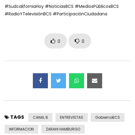
#SudcaliforniaHoy #NoticiasBCS #MediosPúblicosBCS
#RadioYTelevisiónBCS #ParticipaciónCiudadana
0
0
TAGS
CANAL 8
ENTREVISTAS
GobiernoBCS
INFORMACION
ZARAHI HAMBURGO