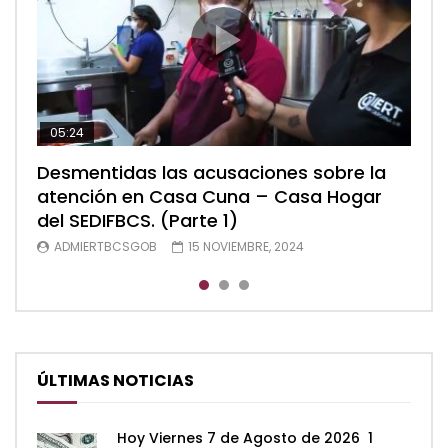
05:24
04:28
05:48
Desmentidas las acusaciones sobre la
Desmentidas las acusaciones sobre la
Desmentidas las acusaciones sobre la
atención en Casa Cuna – Casa Hogar
atención en Casa Cuna – Casa Hogar
atención en Casa Cuna – Casa Hogar
del SEDIFBCS. (Parte 1)
del SEDIFBCS. (Parte 2)
del SEDIFBCS (Parte 3)
ADMIERTBCSGOB
ADMIERTBCSGOB
ADMIERTBCSGOB
15 NOVIEMBRE, 2024
15 NOVIEMBRE, 2024
15 NOVIEMBRE, 2024
ÚLTIMAS NOTICIAS
Hoy Viernes 7 de Agosto de 2026 1