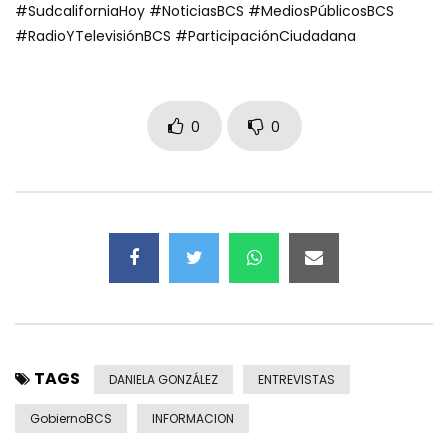
#SudcaliforniaHoy #NoticiasBCS #MediosPúblicosBCS
#RadioYTelevisiónBCS #ParticipaciónCiudadana
0
0
TAGS
DANIELA GONZÁLEZ
ENTREVISTAS
GobiernoBCS
INFORMACION