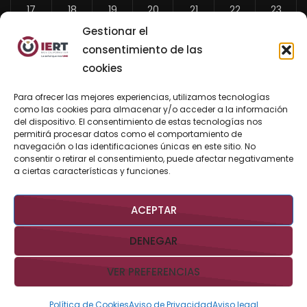
17
18
19
20
21
22
23
Gestionar el
24
25
26
27
28
29
30
consentimiento de las
31
cookies
«
Para ofrecer las mejores experiencias, utilizamos tecnologías
Jul
como las cookies para almacenar y/o acceder a la información
del dispositivo. El consentimiento de estas tecnologías nos
permitirá procesar datos como el comportamiento de
navegación o las identificaciones únicas en este sitio. No
consentir o retirar el consentimiento, puede afectar negativamente
BUSCAR AHORA
a ciertas características y funciones.
ACEPTAR
DENEGAR
VER PREFERENCIAS
Derechos Reservados @IERTBCS 2026 Gobierno de BCS
Aviso
Legal
Aviso de Privacidad
Contacto:
iert@bcs.gob.mx
Política de Cookies
Aviso de Privacidad
Aviso legal