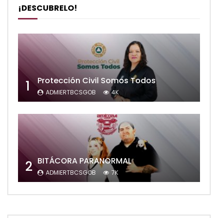
¡DESCUBRELO!
Protección Civil Somos Todos
1
ADMIERTBCSGOB
4K
BITÁCORA PARANORMAL
2
ADMIERTBCSGOB
7K