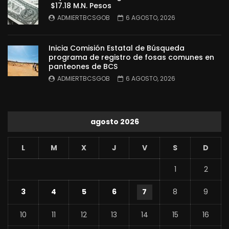
$17.18 M.N. Pesos
ADMIERTBCSGOB
6 AGOSTO, 2026
Inicia Comisión Estatal de Búsqueda
programa de registro de fosas comunes en
panteones de BCS
ADMIERTBCSGOB
6 AGOSTO, 2026
agosto 2026
L
M
X
J
V
S
D
1
2
3
4
5
6
7
8
9
10
11
12
13
14
15
16