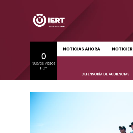
SUDCALIFORNIA HOY EDICIÓN MATUTINA
S
NOTICIAS AHORA
NOTICIE
0
01:24:11
01:22
NUEVOS VÍDEOS
SUDCALIFORNIA HOY EDICIÓN MATUTINA
S
HOY
Sudcalifornia Hoy edición matutina
Sudcal
DEFENSORÍA DE AUDIENCIAS
con Joel Trujillo González – 05 de
con Jo
agosto 2026.
agost
01:24:11
01:22
Sudcalifornia Hoy edición matutina
Sudcal