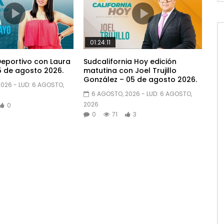
01:24:11
eportivo con Laura
Sudcalifornia Hoy edición
 de agosto 2026.
matutina con Joel Trujillo
González – 05 de agosto 2026.
2026
- LUD:
6 AGOSTO,
6 AGOSTO, 2026
- LUD:
6 AGOSTO,
2026
0
0
71
3