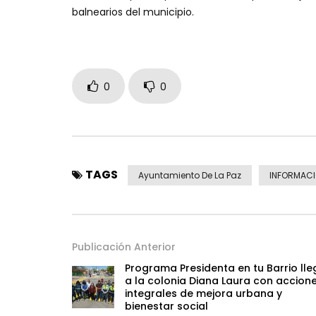
balnearios del municipio.
0
0
TAGS
Ayuntamiento De La Paz
INFORMAC
Publicación Anterior
Programa Presidenta en tu Barrio lle
a la colonia Diana Laura con accion
integrales de mejora urbana y
bienestar social