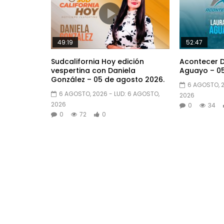
49:19
52:47
Sudcalifornia Hoy edición
Acontecer D
vespertina con Daniela
Aguayo – 05
González – 05 de agosto 2026.
6 AGOSTO, 
6 AGOSTO, 2026
- LUD:
6 AGOSTO,
2026
2026
0
34
0
72
0