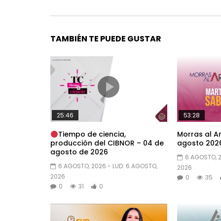
TAMBIÉN TE PUEDE GUSTAR
25:46
53:28
Tiempo de ciencia,
Morras al Ar
producción del CIBNOR – 04 de
agosto 2026
agosto de 2026
6 AGOSTO, 
6 AGOSTO, 2026
- LUD:
6 AGOSTO,
2026
2026
0
35
0
31
0