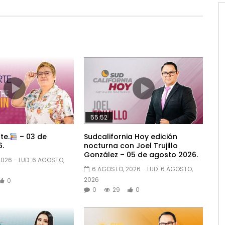
55:52
te.
– 03 de
Sudcalifornia Hoy edición
.
nocturna con Joel Trujillo
González – 05 de agosto 2026.
2026
- LUD:
6 AGOSTO,
6 AGOSTO, 2026
- LUD:
6 AGOSTO,
2026
0
0
29
0