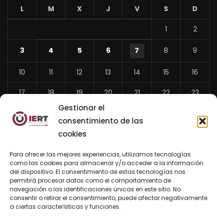
L
M
X
J
V
S
D
1
2
3
4
5
6
7
8
9
10
11
12
13
14
15
16
17
18
19
20
21
22
23
Gestionar el
24
25
26
27
28
29
30
consentimiento de las
31
cookies
«
Para ofrecer las mejores experiencias, utilizamos tecnologías
Jul
como las cookies para almacenar y/o acceder a la información
del dispositivo. El consentimiento de estas tecnologías nos
permitirá procesar datos como el comportamiento de
navegación o las identificaciones únicas en este sitio. No
consentir o retirar el consentimiento, puede afectar negativamente
BUSCAR AHORA
a ciertas características y funciones.