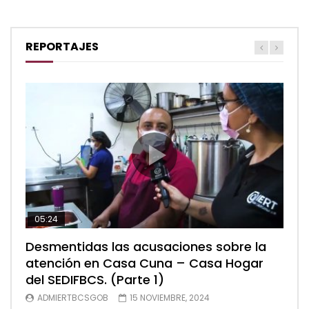
REPORTAJES
05:24
04:28
05:48
Desmentidas las acusaciones sobre la
Desmentidas las acusaciones sobre la
Desmentidas las acusaciones sobre la
atención en Casa Cuna – Casa Hogar
atención en Casa Cuna – Casa Hogar
atención en Casa Cuna – Casa Hogar
del SEDIFBCS. (Parte 1)
del SEDIFBCS. (Parte 2)
del SEDIFBCS (Parte 3)
ADMIERTBCSGOB
ADMIERTBCSGOB
ADMIERTBCSGOB
15 NOVIEMBRE, 2024
15 NOVIEMBRE, 2024
15 NOVIEMBRE, 2024