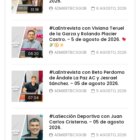
2026.
ADMIERTBCSGOB
6 AGOSTO, 2026
13:18
#LaEntrevista con Viviana Teruel
de la Garza y Rolando Placier
Castro. – 5 de agosto de 2026.
ADMIERTBCSGOB
6 AGOSTO, 2026
06:20
#LaEntrevista con Beto Perdomo
de Ándale La Paz AC y Jesrael
Sánchez. – 05 de agosto 2026.
ADMIERTBCSGOB
5 AGOSTO, 2026
07:04
#LaSección Deportiva con Juan
Carlos Cristerna. – 05 de agosto
2026.
ADMIERTBCSGOB
5 AGOSTO, 2026