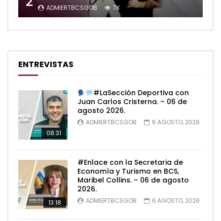
2
ADMIERTBCSGOB
7K
ENTREVISTAS
#LaSección Deportiva con
Juan Carlos Cristerna. – 06 de
agosto 2026.
ADMIERTBCSGOB
6 AGOSTO, 2026
08:31
#Enlace con la Secretaria de
Economía y Turismo en BCS,
Maribel Collins. – 06 de agosto
2026.
ADMIERTBCSGOB
6 AGOSTO, 2026
13:18