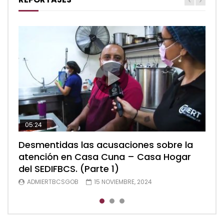
05:24
04:28
05:48
Desmentidas las acusaciones sobre la
Desmentidas las acusaciones sobre la
Desmentidas las acusaciones sobre la
atención en Casa Cuna – Casa Hogar
atención en Casa Cuna – Casa Hogar
atención en Casa Cuna – Casa Hogar
del SEDIFBCS. (Parte 1)
del SEDIFBCS. (Parte 2)
del SEDIFBCS (Parte 3)
ADMIERTBCSGOB
ADMIERTBCSGOB
ADMIERTBCSGOB
15 NOVIEMBRE, 2024
15 NOVIEMBRE, 2024
15 NOVIEMBRE, 2024