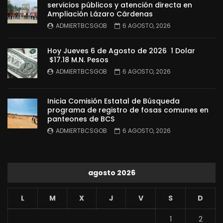
servicios públicos y atención directa en
Ampliación Lázaro Cárdenas
ADMIERTBCSGOB
6 AGOSTO, 2026
Hoy Jueves 6 de Agosto de 2026 1 Dolar
$17.18 M.N. Pesos
ADMIERTBCSGOB
6 AGOSTO, 2026
Inicia Comisión Estatal de Búsqueda
programa de registro de fosas comunes en
panteones de BCS
ADMIERTBCSGOB
6 AGOSTO, 2026
agosto 2026
L
M
X
J
V
S
D
1
2