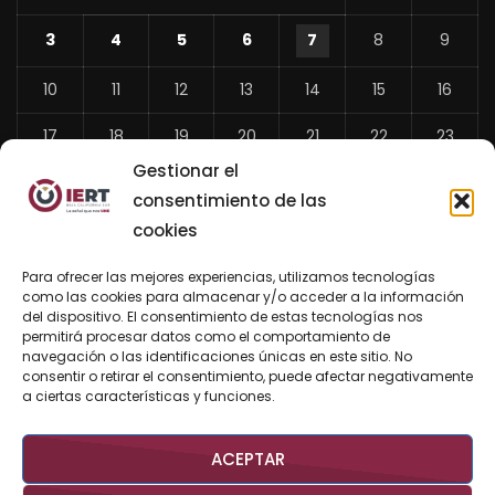
3
4
5
6
7
8
9
10
11
12
13
14
15
16
17
18
19
20
21
22
23
Gestionar el
24
25
26
27
28
29
30
consentimiento de las
31
cookies
«
Para ofrecer las mejores experiencias, utilizamos tecnologías
Jul
como las cookies para almacenar y/o acceder a la información
del dispositivo. El consentimiento de estas tecnologías nos
permitirá procesar datos como el comportamiento de
navegación o las identificaciones únicas en este sitio. No
consentir o retirar el consentimiento, puede afectar negativamente
BUSCAR AHORA
a ciertas características y funciones.
ACEPTAR