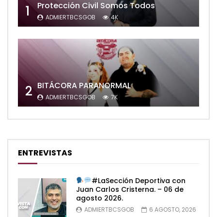
Protección Civil Somos Todos
1
ADMIERTBCSGOB
4K
BITÁCORA PARANORMAL
2
ADMIERTBCSGOB
7K
ENTREVISTAS
#LaSección Deportiva con
Juan Carlos Cristerna. – 06 de
agosto 2026.
ADMIERTBCSGOB
6 AGOSTO, 2026