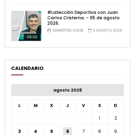
#LaSección Deportiva con Juan
Carlos Cristerna. – 05 de agosto
2026.
ADMIERTBCSGOB
5 AGOSTO, 2026
09:00
CALENDARIO
agosto 2026
L
M
X
J
V
S
D
1
2
3
4
5
6
7
8
9