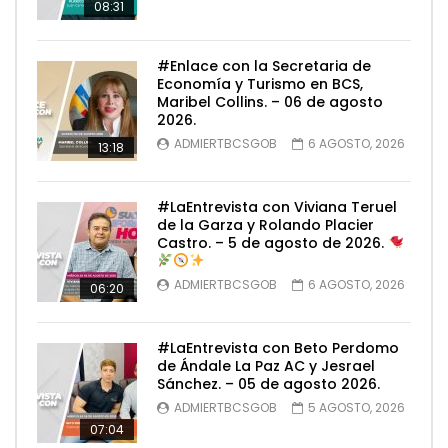
08:31
#Enlace con la Secretaria de
Economía y Turismo en BCS,
Maribel Collins. – 06 de agosto
2026.
ADMIERTBCSGOB
6 AGOSTO, 2026
13:18
#LaEntrevista con Viviana Teruel
de la Garza y Rolando Placier
Castro. – 5 de agosto de 2026.
ADMIERTBCSGOB
6 AGOSTO, 2026
06:20
#LaEntrevista con Beto Perdomo
de Ándale La Paz AC y Jesrael
Sánchez. – 05 de agosto 2026.
ADMIERTBCSGOB
5 AGOSTO, 2026
07:04