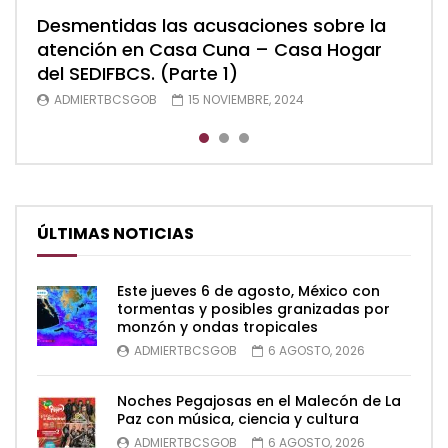
Desmentidas las acusaciones sobre la
Desmentidas las acusaciones sobre la
Desmentidas las acusaciones sobre la
atención en Casa Cuna – Casa Hogar
atención en Casa Cuna – Casa Hogar
atención en Casa Cuna – Casa Hogar
del SEDIFBCS. (Parte 1)
del SEDIFBCS. (Parte 2)
del SEDIFBCS (Parte 3)
ADMIERTBCSGOB
ADMIERTBCSGOB
ADMIERTBCSGOB
15 NOVIEMBRE, 2024
15 NOVIEMBRE, 2024
15 NOVIEMBRE, 2024
ÚLTIMAS NOTICIAS
Este jueves 6 de agosto, México con
tormentas y posibles granizadas por
monzón y ondas tropicales
ADMIERTBCSGOB
6 AGOSTO, 2026
Noches Pegajosas en el Malecón de La
Paz con música, ciencia y cultura
ADMIERTBCSGOB
6 AGOSTO, 2026