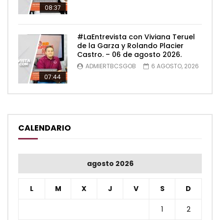
08:37
#LaEntrevista con Viviana Teruel
de la Garza y Rolando Placier
Castro. – 06 de agosto 2026.
ADMIERTBCSGOB
6 AGOSTO, 2026
07:44
CALENDARIO
agosto 2026
L
M
X
J
V
S
D
1
2