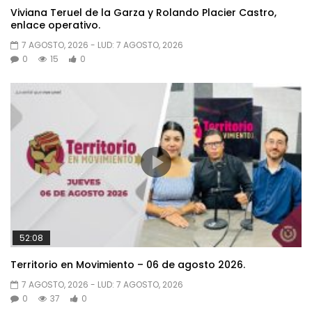
Viviana Teruel de la Garza y Rolando Placier Castro,
enlace operativo.
7 AGOSTO, 2026
- LUD:
7 AGOSTO, 2026
0
15
0
52:08
Territorio en Movimiento – 06 de agosto 2026.
7 AGOSTO, 2026
- LUD:
7 AGOSTO, 2026
0
37
0