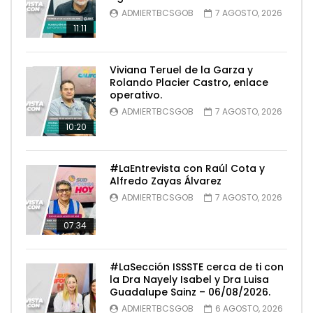
ADMIERTBCSGOB
7 AGOSTO, 2026
11:11
Viviana Teruel de la Garza y
Rolando Placier Castro, enlace
operativo.
ADMIERTBCSGOB
7 AGOSTO, 2026
10:20
#LaEntrevista con Raúl Cota y
Alfredo Zayas Álvarez
ADMIERTBCSGOB
7 AGOSTO, 2026
07:34
#LaSección ISSSTE cerca de ti con
la Dra Nayely Isabel y Dra Luisa
Guadalupe Sainz – 06/08/2026.
ADMIERTBCSGOB
6 AGOSTO, 2026