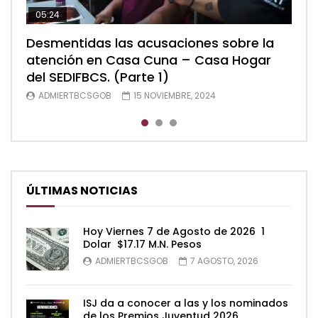
05:24
04:28
05:48
Desmentidas las acusaciones sobre la
Desmentidas las acusaciones sobre la
Desmentidas las acusaciones sobre la
atención en Casa Cuna – Casa Hogar
atención en Casa Cuna – Casa Hogar
atención en Casa Cuna – Casa Hogar
del SEDIFBCS. (Parte 1)
del SEDIFBCS. (Parte 2)
del SEDIFBCS (Parte 3)
ADMIERTBCSGOB
ADMIERTBCSGOB
ADMIERTBCSGOB
15 NOVIEMBRE, 2024
15 NOVIEMBRE, 2024
15 NOVIEMBRE, 2024
ÚLTIMAS NOTICIAS
Hoy Viernes 7 de Agosto de 2026 1
Dolar $17.17 M.N. Pesos
ADMIERTBCSGOB
7 AGOSTO, 2026
ISJ da a conocer a las y los nominados
de los Premios Juventud 2026