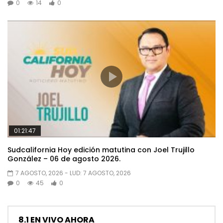
0
14
0
01:21:47
Sudcalifornia Hoy edición matutina con Joel Trujillo
González – 06 de agosto 2026.
7 AGOSTO, 2026
- LUD:
7 AGOSTO, 2026
0
45
0
8.1 EN VIVO AHORA