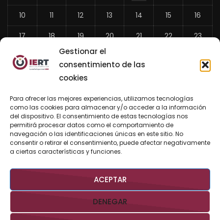
10
11
12
13
14
15
16
17
18
19
20
21
22
23
Gestionar el
24
25
26
27
28
29
30
consentimiento de las
31
cookies
«
Para ofrecer las mejores experiencias, utilizamos tecnologías
Jul
como las cookies para almacenar y/o acceder a la información
del dispositivo. El consentimiento de estas tecnologías nos
permitirá procesar datos como el comportamiento de
navegación o las identificaciones únicas en este sitio. No
consentir o retirar el consentimiento, puede afectar negativamente
BUSCAR AHORA
a ciertas características y funciones.
ACEPTAR
DENEGAR