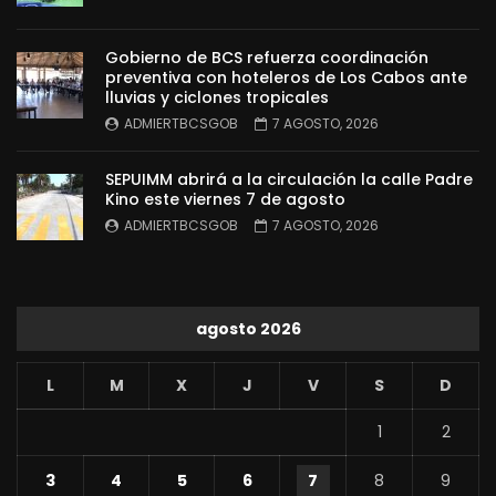
Gobierno de BCS refuerza coordinación
preventiva con hoteleros de Los Cabos ante
lluvias y ciclones tropicales
ADMIERTBCSGOB
7 AGOSTO, 2026
SEPUIMM abrirá a la circulación la calle Padre
Kino este viernes 7 de agosto
ADMIERTBCSGOB
7 AGOSTO, 2026
agosto 2026
L
M
X
J
V
S
D
1
2
3
4
5
6
7
8
9