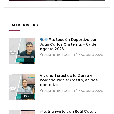
ENTREVISTAS
#LaSección Deportiva con
Juan Carlos Cristerna. – 07 de
agosto 2026.
ADMIERTBCSGOB
7 AGOSTO, 2026
11:11
Viviana Teruel de la Garza y
Rolando Placier Castro, enlace
operativo.
ADMIERTBCSGOB
7 AGOSTO, 2026
10:20
#LaEntrevista con Raúl Cota y