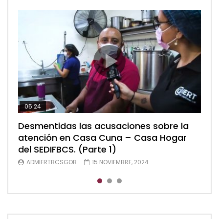
05:24
04:28
05:48
Desmentidas las acusaciones sobre la
Desmentidas las acusaciones sobre la
Desmentidas las acusaciones sobre la
atención en Casa Cuna – Casa Hogar
atención en Casa Cuna – Casa Hogar
atención en Casa Cuna – Casa Hogar
del SEDIFBCS. (Parte 1)
del SEDIFBCS. (Parte 2)
del SEDIFBCS (Parte 3)
ADMIERTBCSGOB
ADMIERTBCSGOB
ADMIERTBCSGOB
15 NOVIEMBRE, 2024
15 NOVIEMBRE, 2024
15 NOVIEMBRE, 2024