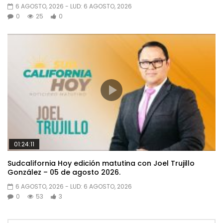
6 AGOSTO, 2026
- LUD:
6 AGOSTO, 2026
0
25
0
01:24:11
Sudcalifornia Hoy edición matutina con Joel Trujillo
González – 05 de agosto 2026.
6 AGOSTO, 2026
- LUD:
6 AGOSTO, 2026
0
53
3