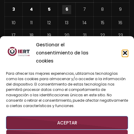
3
4
5
6
7
8
9
10
11
12
13
14
15
16
17
18
19
20
21
22
23
Gestionar el
24
25
26
27
28
29
30
consentimiento de las
31
cookies
«
Para ofrecer las mejores experiencias, utilizamos tecnologías
Jul
como las cookies para almacenar y/o acceder a la información
del dispositivo. El consentimiento de estas tecnologías nos
permitirá procesar datos como el comportamiento de
navegación o las identificaciones únicas en este sitio. No
consentir o retirar el consentimiento, puede afectar negativamente
BUSCAR AHORA
a ciertas características y funciones.
ACEPTAR