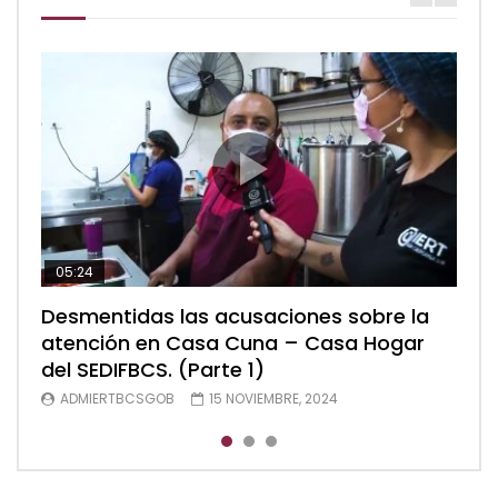
05:24
04:28
05:48
Desmentidas las acusaciones sobre la
Desmentidas las acusaciones sobre la
Desmentidas las acusaciones sobre la
atención en Casa Cuna – Casa Hogar
atención en Casa Cuna – Casa Hogar
atención en Casa Cuna – Casa Hogar
del SEDIFBCS. (Parte 1)
del SEDIFBCS. (Parte 2)
del SEDIFBCS (Parte 3)
ADMIERTBCSGOB
ADMIERTBCSGOB
ADMIERTBCSGOB
15 NOVIEMBRE, 2024
15 NOVIEMBRE, 2024
15 NOVIEMBRE, 2024