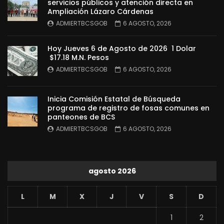
servicios públicos y atención directa en
Ampliación Lázaro Cárdenas
ADMIERTBCSGOB
6 AGOSTO, 2026
Hoy Jueves 6 de Agosto de 2026 1 Dolar
$17.18 M.N. Pesos
ADMIERTBCSGOB
6 AGOSTO, 2026
Inicia Comisión Estatal de Búsqueda
programa de registro de fosas comunes en
panteones de BCS
ADMIERTBCSGOB
6 AGOSTO, 2026
agosto 2026
L
M
X
J
V
S
D
1
2