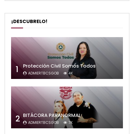
¡DESCUBRELO!
Protección Civil Somos Todos
1
ADMIERTBCSGOB
4K
BITÁCORA PARANORMAL
2
ADMIERTBCSGOB
7K