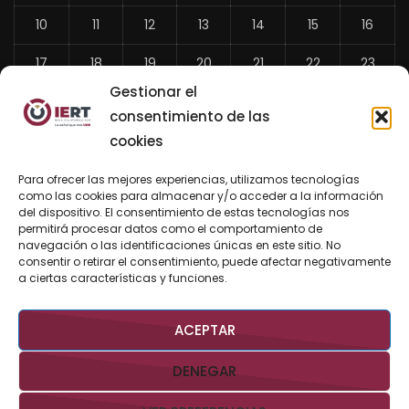
10
11
12
13
14
15
16
17
18
19
20
21
22
23
Gestionar el
24
25
26
27
28
29
30
consentimiento de las
31
cookies
«
Para ofrecer las mejores experiencias, utilizamos tecnologías
Jul
como las cookies para almacenar y/o acceder a la información
del dispositivo. El consentimiento de estas tecnologías nos
permitirá procesar datos como el comportamiento de
navegación o las identificaciones únicas en este sitio. No
consentir o retirar el consentimiento, puede afectar negativamente
BUSCAR AHORA
a ciertas características y funciones.
ACEPTAR
DENEGAR