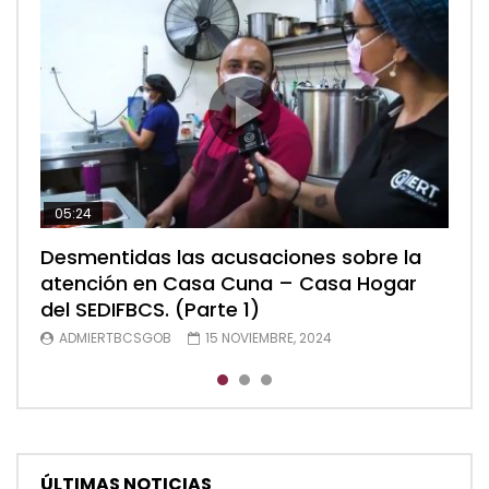
05:24
04:28
05:48
Desmentidas las acusaciones sobre la
Desmentidas las acusaciones sobre la
Desmentidas las acusaciones sobre la
atención en Casa Cuna – Casa Hogar
atención en Casa Cuna – Casa Hogar
atención en Casa Cuna – Casa Hogar
del SEDIFBCS. (Parte 1)
del SEDIFBCS. (Parte 2)
del SEDIFBCS (Parte 3)
ADMIERTBCSGOB
ADMIERTBCSGOB
ADMIERTBCSGOB
15 NOVIEMBRE, 2024
15 NOVIEMBRE, 2024
15 NOVIEMBRE, 2024
ÚLTIMAS NOTICIAS