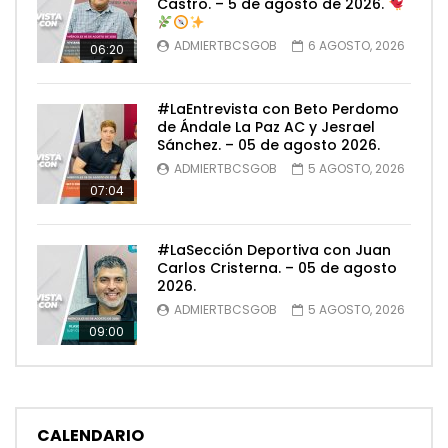
Castro. – 5 de agosto de 2026.
ADMIERTBCSGOB
6 AGOSTO, 2026
06:20
#LaEntrevista con Beto Perdomo
de Ándale La Paz AC y Jesrael
Sánchez. – 05 de agosto 2026.
ADMIERTBCSGOB
5 AGOSTO, 2026
07:04
#LaSección Deportiva con Juan
Carlos Cristerna. – 05 de agosto
2026.
ADMIERTBCSGOB
5 AGOSTO, 2026
09:00
CALENDARIO