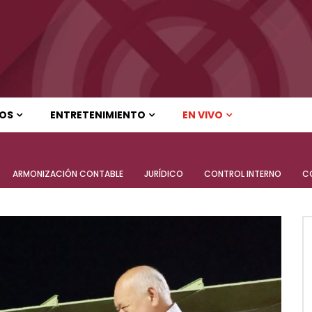
UDCALIFORNIA HOY EDICIÓN VESPERTINA
SUDCALIFORNIA HOY EDICIÓ
ROS
ENTRETENIMIENTO
EN VIVO
11
01:22:58
UDCALIFORNIA HOY EDICIÓN VESPERTINA
SUDCALIFORNIA HOY EDICIÓ
ifornia Hoy edición matutina
Sudcalifornia Hoy edición ma
ARMONIZACIÓN CONTABLE
JURÍDICO
CONTROL INTERNO
CO
el Trujillo González – 05 de
con Joel Trujillo González – 
o 2026.
agosto 2026.
11
01:22:58
ifornia Hoy edición matutina
Sudcalifornia Hoy edición ma