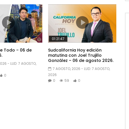
01:21:47
e Todo – 06 de
Sudcalifornia Hoy edición
.
matutina con Joel Trujillo
González – 06 de agosto 2026.
2026
- LUD:
7 AGOSTO,
7 AGOSTO, 2026
- LUD:
7 AGOSTO,
2026
0
0
59
0