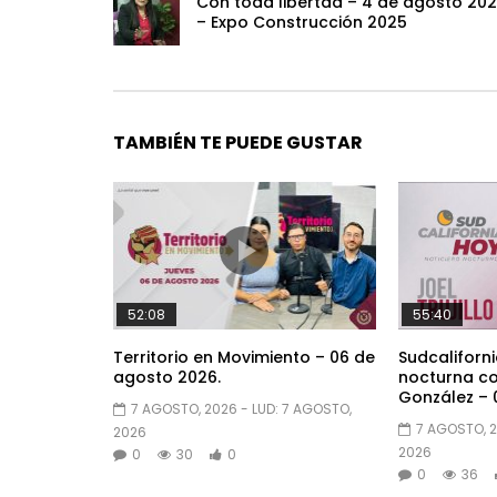
Con toda libertad – 4 de agosto 20
– Expo Construcción 2025
TAMBIÉN TE PUEDE GUSTAR
52:08
55:40
Territorio en Movimiento – 06 de
Sudcaliforni
agosto 2026.
nocturna con
González – 
7 AGOSTO, 2026
- LUD:
7 AGOSTO,
7 AGOSTO, 
2026
2026
0
30
0
0
36