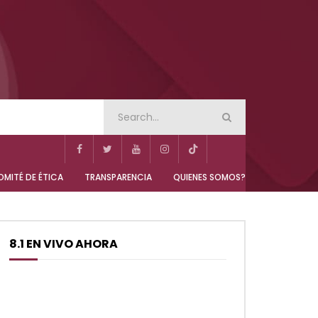
N NOCTURNA
SUDCALIFORNIA FIN DE SEMANA
01:24:12
N NOCTURNA
SUDCALIFORNIA FIN DE SEMANA
tutina
Sudcalifornia Hoy edición matutina
MITÉ DE ÉTICA
TRANSPARENCIA
QUIENES SOMOS?
04 de
con Joel Trujillo González – 09 de
julio 2026.
8.1 EN VIVO AHORA
01:24:12
tutina
Sudcalifornia Hoy edición matutina