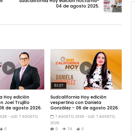
25
Sudcalifornia Hoy edición nocturna-
04 de agosto 2025.
51:07
a Hoy edición
Sudcalifornia Hoy edición
 Joel Trujillo
vespertina con Daniela
06 de agosto 2026.
González – 06 de agosto 2026.
2026
- LUD:
7 AGOSTO,
7 AGOSTO, 2026
- LUD:
7 AGOSTO,
2026
0
0
74
0