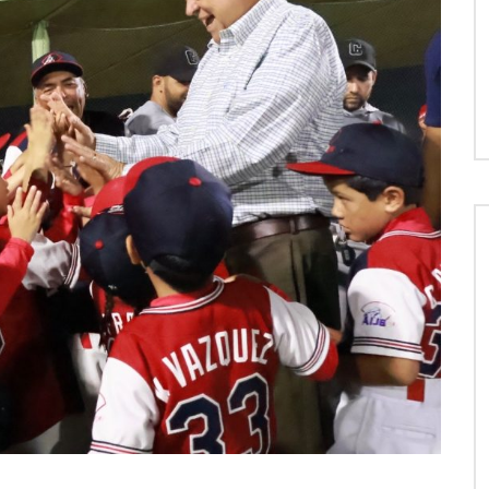
el Trujillo González – 05 de
con Joel Trujillo González – 
o 2026.
agosto 2026.
2
50:08
55:11
01:00:45
ifornia Hoy edición
ifornia Hoy edición nocturna
ifornia Hoy edición fin de
Sudcalifornia Hoy edición
Hoy edición nocturna con Jo
Sudcalifornia Hoy edición fin
rtina con Daniela González –
el Trujillo González – 05 de
a con Denise Jaquez. – 30
vespertina con Daniela Gonz
Trujillo González – 04 de ag
semana con Denise Jaquez- 
 agosto 2026.
o 2026.
yo 2026.
04 de agosto 2026.
2026.
mayo 2026.
2
50:08
55:11
01:00:45
ifornia Hoy edición
ifornia Hoy edición nocturna
ifornia Hoy edición fin de
Sudcalifornia Hoy edición
Hoy edición nocturna con Jo
Sudcalifornia Hoy edición fin
rtina con Daniela González –
el Trujillo González – 05 de
a con Denise Jaquez. – 30
vespertina con Daniela Gonz
Trujillo González – 04 de ag
semana con Denise Jaquez- 
 agosto 2026.
o 2026.
yo 2026.
04 de agosto 2026.
2026.
mayo 2026.