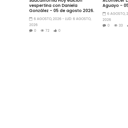
Sudcalifornia Hoy edición
Acontecer D
vespertina con Daniela
Aguayo – 05
González – 05 de agosto 2026.
6 AGOSTO, 
6 AGOSTO, 2026
- LUD:
6 AGOSTO,
2026
2026
0
33
0
72
0