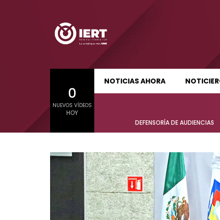
SUDCALIFORNIA HOY EDICIÓN MATUTINA
S
NOTICIAS AHORA
NOTICIE
0
01:24:11
01:22
NUEVOS VÍDEOS
SUDCALIFORNIA HOY EDICIÓN MATUTINA
S
HOY
Sudcalifornia Hoy edición matutina
Sudcal
DEFENSORÍA DE AUDIENCIAS
con Joel Trujillo González – 05 de
con Jo
agosto 2026.
agost
01:24:11
01:22
Sudcalifornia Hoy edición matutina
Sudcal