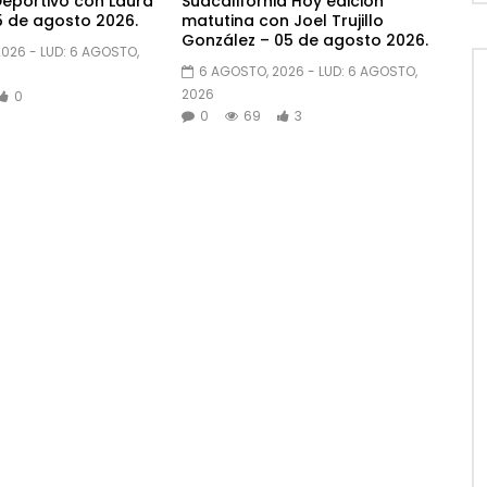
eportivo con Laura
Sudcalifornia Hoy edición
 de agosto 2026.
matutina con Joel Trujillo
González – 05 de agosto 2026.
2026
- LUD:
6 AGOSTO,
6 AGOSTO, 2026
- LUD:
6 AGOSTO,
2026
0
0
69
3