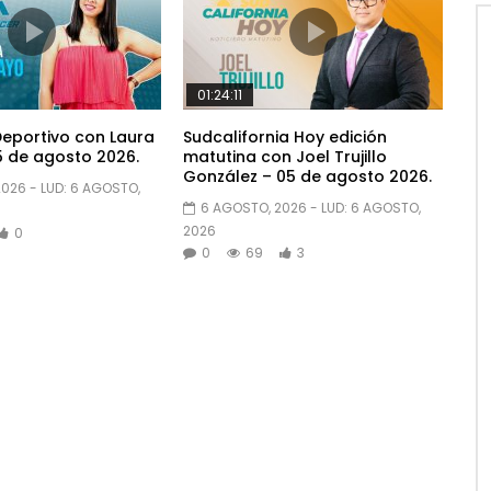
01:24:11
eportivo con Laura
Sudcalifornia Hoy edición
 de agosto 2026.
matutina con Joel Trujillo
González – 05 de agosto 2026.
2026
- LUD:
6 AGOSTO,
6 AGOSTO, 2026
- LUD:
6 AGOSTO,
2026
0
0
69
3