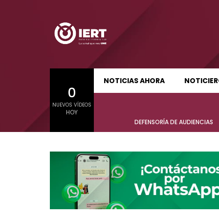
SUDCALIFORNIA HOY EDICIÓN MATUTINA
S
NOTICIAS AHORA
NOTICIE
0
01:24:11
01:22
NUEVOS VÍDEOS
SUDCALIFORNIA HOY EDICIÓN MATUTINA
S
HOY
Sudcalifornia Hoy edición matutina
Sudcal
DEFENSORÍA DE AUDIENCIAS
con Joel Trujillo González – 05 de
con Jo
agosto 2026.
agost
01:24:11
01:22
Sudcalifornia Hoy edición matutina
Sudcal