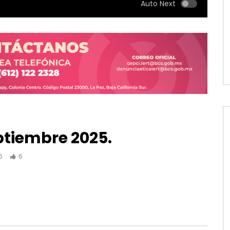
Auto Next
UNMUTE
SETTINGS
eptiembre 2025.
6
6