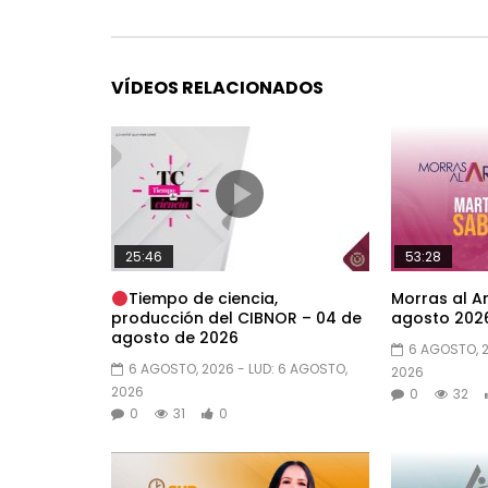
VÍDEOS RELACIONADOS
25:46
53:28
Tiempo de ciencia,
Morras al Ar
producción del CIBNOR – 04 de
agosto 2026
agosto de 2026
6 AGOSTO, 
6 AGOSTO, 2026
- LUD:
6 AGOSTO,
2026
2026
0
32
0
31
0