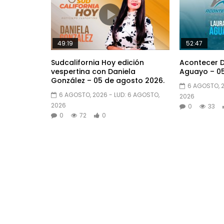
49:19
52:47
Sudcalifornia Hoy edición
Acontecer D
vespertina con Daniela
Aguayo – 05
González – 05 de agosto 2026.
6 AGOSTO, 
6 AGOSTO, 2026
- LUD:
6 AGOSTO,
2026
2026
0
33
0
72
0