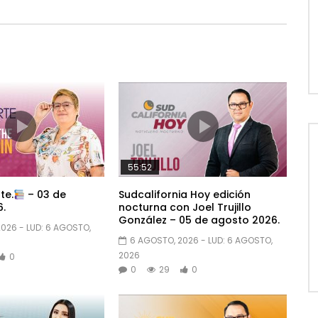
55:52
te.
– 03 de
Sudcalifornia Hoy edición
.
nocturna con Joel Trujillo
González – 05 de agosto 2026.
2026
- LUD:
6 AGOSTO,
6 AGOSTO, 2026
- LUD:
6 AGOSTO,
2026
0
0
29
0