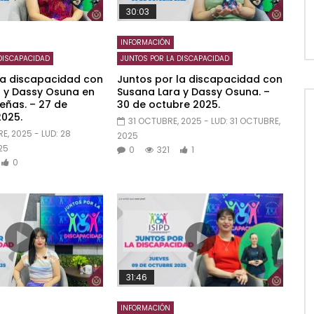
30:03
INFORMACIÓN
DISCAPACIDAD
JUNTOS POR LA DISCAPACIDAD
la discapacidad con
Juntos por la discapacidad con
 y Dassy Osuna en
Susana Lara y Dassy Osuna. –
eñas. – 27 de
30 de octubre 2025.
025.
31 OCTUBRE, 2025
- LUD:
31 OCTUBRE,
E, 2025
- LUD:
28
2025
25
0
321
1
0
31:46
INFORMACIÓN