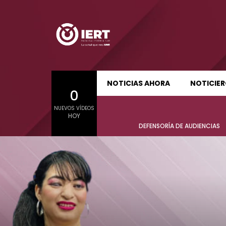
SUDCALIFORNIA HOY EDICIÓN MATUTINA
S
NOTICIAS AHORA
NOTICIE
0
01:24:11
01:22
NUEVOS VÍDEOS
SUDCALIFORNIA HOY EDICIÓN MATUTINA
S
HOY
Sudcalifornia Hoy edición matutina
Sudcal
DEFENSORÍA DE AUDIENCIAS
con Joel Trujillo González – 05 de
con Jo
agosto 2026.
agost
01:24:11
01:22
Sudcalifornia Hoy edición matutina
Sudcal