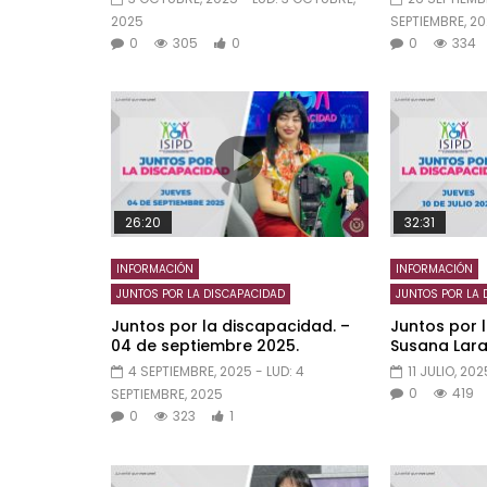
2025
SEPTIEMBRE, 2
0
305
0
0
334
26:20
32:31
INFORMACIÓN
INFORMACIÓN
JUNTOS POR LA DISCAPACIDAD
JUNTOS POR LA 
Juntos por la discapacidad. –
Juntos por 
04 de septiembre 2025.
Susana Lara.
4 SEPTIEMBRE, 2025
- LUD:
4
11 JULIO, 202
0
419
SEPTIEMBRE, 2025
0
323
1