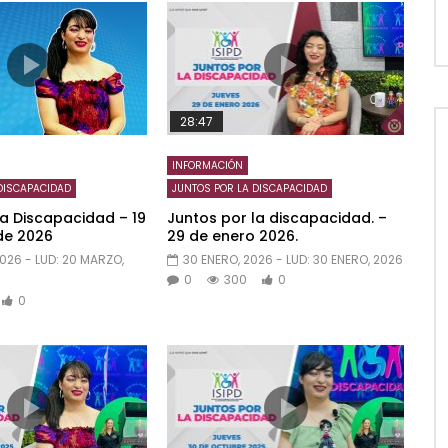
28:47
INFORMACIÓN
DISCAPACIDAD
JUNTOS POR LA DISCAPACIDAD
la Discapacidad – 19
Juntos por la discapacidad. –
de 2026
29 de enero 2026.
2026
- LUD:
20 MARZO,
30 ENERO, 2026
- LUD:
30 ENERO, 2026
0
300
0
0