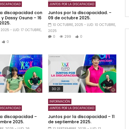
DISCAPACIDAD
JUNTOS POR LA DISCAPACIDAD
la discapacidad con
Juntos por la discapacidad. –
 y Dassy Osuna – 16
09 de octubre 2025.
2025.
10 OCTUBRE, 2025
- LUD:
10 OCTUBRE,
 2025
- LUD:
17 OCTUBRE,
2025
0
299
0
0
30:21
INFORMACIÓN
DISCAPACIDAD
JUNTOS POR LA DISCAPACIDAD
la discapacidad –
Juntos por la discapacidad – 11
embre 2025.
de septiembre 2025.
RE, 2025
- LUD:
26
12 SEPTIEMBRE, 2025
- LUD:
12