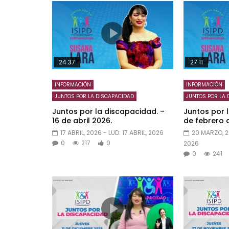
24:37
27:11
INFORMACIÓN
INFORMACIÓN
JUNTOS POR LA DISCAPACIDAD
JUNTOS POR LA 
Juntos por la discapacidad. –
Juntos por 
16 de abril 2026.
de febrero 
17 ABRIL, 2026
- LUD:
17 ABRIL, 2026
20 MARZO, 
0
217
0
2026
0
241