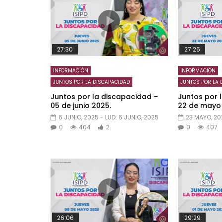
27:30
27:26
INFORMACIÓN
INFORMACIÓN
JUNTOS POR LA DISCAPACIDAD
JUNTOS POR LA 
Juntos por la discapacidad –
Juntos por 
05 de junio 2025.
22 de mayo
6 JUNIO, 2025
- LUD:
6 JUNIO, 2025
23 MAYO, 20
0
404
2
0
407
26:06
29:29