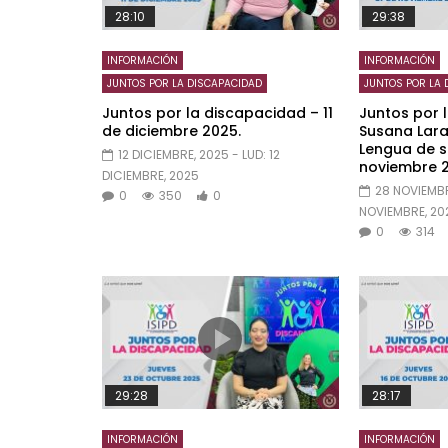
28:10
29:38
INFORMACIÓN
INFORMACIÓN
JUNTOS POR LA DISCAPACIDAD
JUNTOS POR LA 
Juntos por la discapacidad – 11
Juntos por 
de diciembre 2025.
Susana Lara
Lengua de s
12 DICIEMBRE, 2025
- LUD:
12
noviembre 2
DICIEMBRE, 2025
28 NOVIEMBR
0
350
0
NOVIEMBRE, 20
0
314
29:28
28:17
INFORMACIÓN
INFORMACIÓN