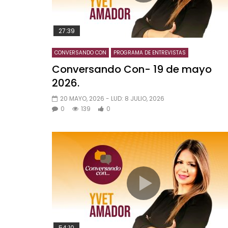
27:39
CONVERSANDO CON
PROGRAMA DE ENTREVISTAS
Conversando Con- 19 de mayo
2026.
20 MAYO, 2026
- LUD:
8 JULIO, 2026
0
139
0
54:10