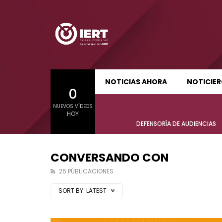
SUDCALIFORNIA HOY EDICIÓN MATUTINA
S
NOTICIAS AHORA
NOTICIE
0
01:21:47
01:24:
NUEVOS VÍDEOS
SUDCALIFORNIA HOY EDICIÓN MATUTINA
S
HOY
Sudcalifornia Hoy edición matutina
Sudcal
DEFENSORÍA DE AUDIENCIAS
con Joel Trujillo González – 06 de
con Jo
agosto 2026.
agost
CONVERSANDO CON
25 PÚBLICACIONES
SORT BY:
LATEST
01:21:47
01:24:
Sudcalifornia Hoy edición matutina
Sudcal