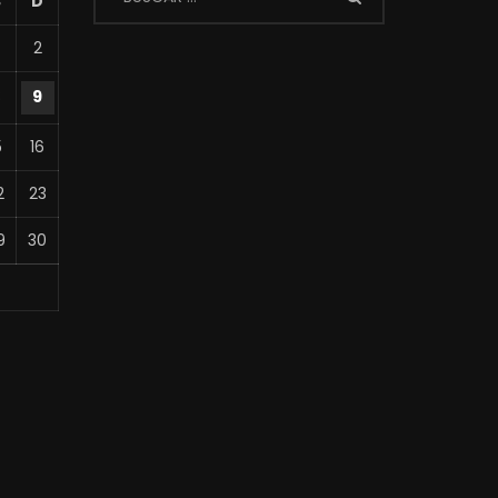
S
D
2
8
9
5
16
2
23
9
30