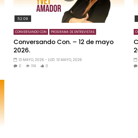
52:09
CONVERSANDO CON
PROGRAMA DE ENTREVISTAS
C
Conversando Con. – 12 de mayo
C
2026.
2
13 MAYO, 2026
- LUD:
13 MAYO, 2026
0
114
0