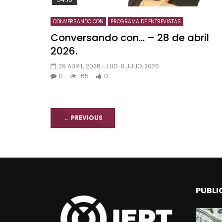
CONVERSANDO CON
PROGRAMA DE ENTREVISTAS
Conversando con… – 28 de abril
2026.
29 ABRIL, 2026
- LUD:
8 JULIO, 2026
0
165
0
←
PREVIOUS
PUBLI