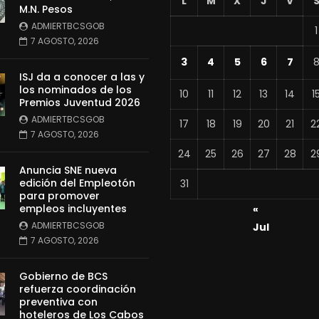
L
M
X
J
V
M.N. Pesos
ADMIERTBCSGOB
1
7 AGOSTO, 2026
3
4
5
6
7
ISJ da a conocer a las y
los nominados de los
10
11
12
13
14
1
Premios Juventud 2026
ADMIERTBCSGOB
17
18
19
20
21
2
7 AGOSTO, 2026
24
25
26
27
28
2
Anuncia SNE nueva
edición del Empleotón
31
para promover
empleos incluyentes
«
ADMIERTBCSGOB
Jul
7 AGOSTO, 2026
Gobierno de BCS
refuerza coordinación
preventiva con
hoteleros de Los Cabos