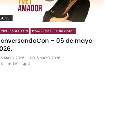
56:33
ONVERSANDO CON
PROGRAMA DE ENTREVISTAS
onversandoCon – 05 de mayo
026.
6 MAYO, 2026
- LUD:
6 MAYO, 2026
0
139
0