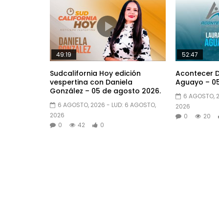
49:19
52:47
Sudcalifornia Hoy edición
Acontecer D
vespertina con Daniela
Aguayo – 05
González – 05 de agosto 2026.
6 AGOSTO, 
6 AGOSTO, 2026
- LUD:
6 AGOSTO,
2026
2026
0
20
0
42
0