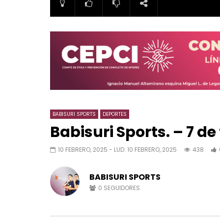
BABISURI SPORTS
DEPORTES
Babisuri Sports. – 7 de
10 FEBRERO, 2025
- LUD:
10 FEBRERO, 2025
438
BABISURI SPORTS
0
SEGUIDORES