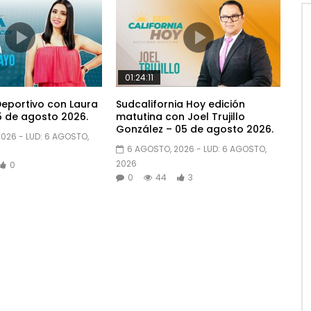
01:24:11
eportivo con Laura
Sudcalifornia Hoy edición
 de agosto 2026.
matutina con Joel Trujillo
González – 05 de agosto 2026.
2026
- LUD:
6 AGOSTO,
6 AGOSTO, 2026
- LUD:
6 AGOSTO,
2026
0
0
44
3