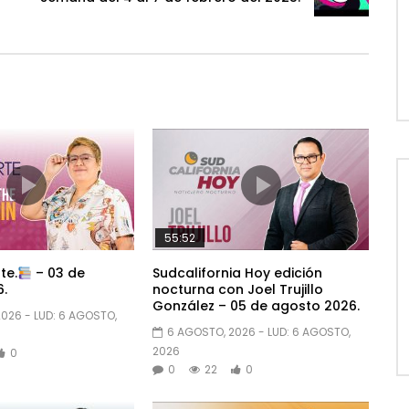
55:52
te.
– 03 de
Sudcalifornia Hoy edición
.
nocturna con Joel Trujillo
González – 05 de agosto 2026.
2026
- LUD:
6 AGOSTO,
6 AGOSTO, 2026
- LUD:
6 AGOSTO,
2026
0
0
22
0