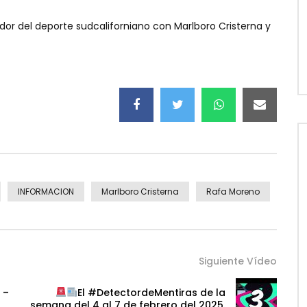
edor del deporte sudcaliforniano con Marlboro Cristerna y
INFORMACION
Marlboro Cristerna
Rafa Moreno
Siguiente Vídeo
 –
El #DetectordeMentiras de la
semana del 4 al 7 de febrero del 2025.