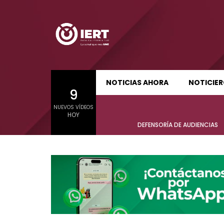
SUDCALIFORNIA HOY EDICIÓN MATUTINA
S
NOTICIAS AHORA
NOTICIE
9
01:24:11
01:22
NUEVOS VÍDEOS
SUDCALIFORNIA HOY EDICIÓN MATUTINA
S
HOY
Sudcalifornia Hoy edición matutina
Sudcal
DEFENSORÍA DE AUDIENCIAS
con Joel Trujillo González – 05 de
con Jo
agosto 2026.
agost
01:24:11
01:22
Sudcalifornia Hoy edición matutina
Sudcal