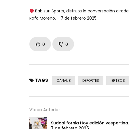
Babisuri Sports, disfruta la conversación alred
Rafa Moreno. – 7 de febrero 2025.
0
0
TAGS
CANAL 8
DEPORTES
IERTBCS
Vídeo Anterior
Sudcalifornia Hoy edición vespertina.
7 de febrero 2025.