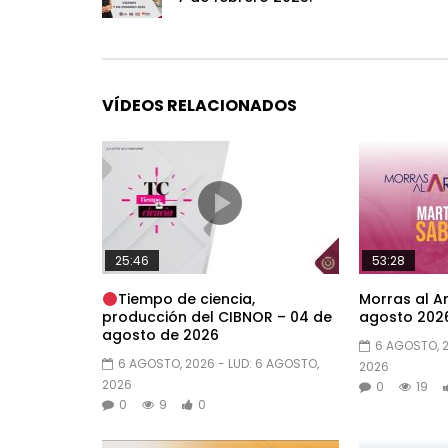
VÍDEOS RELACIONADOS
25:46
53:28
Tiempo de ciencia,
Morras al Ar
producción del CIBNOR – 04 de
agosto 2026
agosto de 2026
6 AGOSTO, 
6 AGOSTO, 2026
- LUD:
6 AGOSTO,
2026
2026
0
19
0
9
0