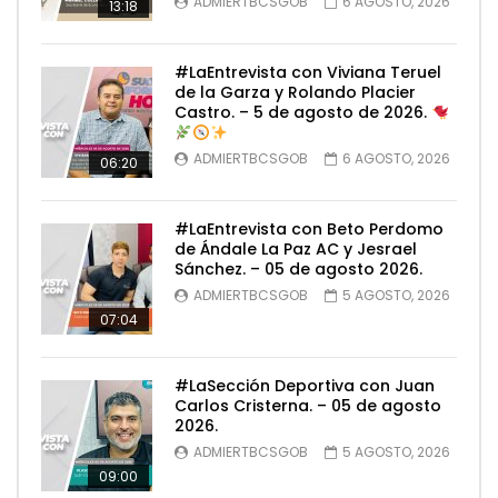
ADMIERTBCSGOB
6 AGOSTO, 2026
13:18
#LaEntrevista con Viviana Teruel
de la Garza y Rolando Placier
Castro. – 5 de agosto de 2026.
ADMIERTBCSGOB
6 AGOSTO, 2026
06:20
#LaEntrevista con Beto Perdomo
de Ándale La Paz AC y Jesrael
Sánchez. – 05 de agosto 2026.
ADMIERTBCSGOB
5 AGOSTO, 2026
07:04
#LaSección Deportiva con Juan
Carlos Cristerna. – 05 de agosto
2026.
ADMIERTBCSGOB
5 AGOSTO, 2026
09:00