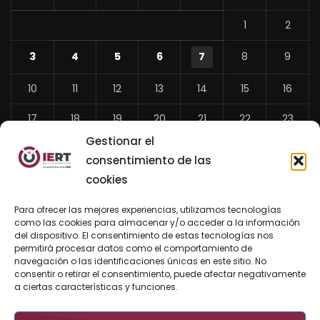
1
2
3
4
5
6
7
8
9
10
11
12
13
14
15
16
17
18
19
20
21
22
23
Gestionar el
24
25
26
27
28
29
30
consentimiento de las
31
cookies
«
Para ofrecer las mejores experiencias, utilizamos tecnologías
Jul
como las cookies para almacenar y/o acceder a la información
del dispositivo. El consentimiento de estas tecnologías nos
permitirá procesar datos como el comportamiento de
navegación o las identificaciones únicas en este sitio. No
consentir o retirar el consentimiento, puede afectar negativamente
BUSCAR AHORA
a ciertas características y funciones.