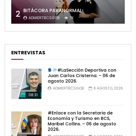
BITÁCORA PARANORMAL
2
ADMIERTBCSGOB
7K
ENTREVISTAS
#LaSección Deportiva con
Juan Carlos Cristerna. – 06 de
agosto 2026.
ADMIERTBCSGOB
6 AGOSTO, 2026
08:31
#Enlace con la Secretaria de
Economía y Turismo en BCS,
Maribel Collins. – 06 de agosto
2026.