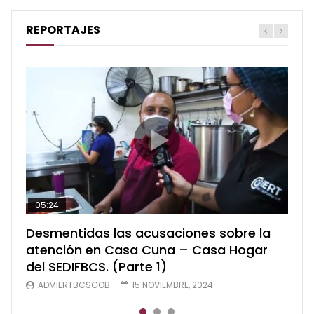
REPORTAJES
05:24
04:28
05:48
Desmentidas las acusaciones sobre la
Desmentidas las acusaciones sobre la
Desmentidas las acusaciones sobre la
atención en Casa Cuna – Casa Hogar
atención en Casa Cuna – Casa Hogar
atención en Casa Cuna – Casa Hogar
del SEDIFBCS. (Parte 1)
del SEDIFBCS. (Parte 2)
del SEDIFBCS (Parte 3)
ADMIERTBCSGOB
ADMIERTBCSGOB
ADMIERTBCSGOB
15 NOVIEMBRE, 2024
15 NOVIEMBRE, 2024
15 NOVIEMBRE, 2024