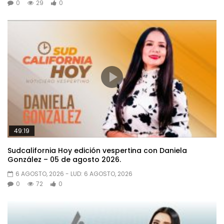
0
29
0
49:19
Sudcalifornia Hoy edición vespertina con Daniela
González – 05 de agosto 2026.
6 AGOSTO, 2026
- LUD:
6 AGOSTO, 2026
0
72
0