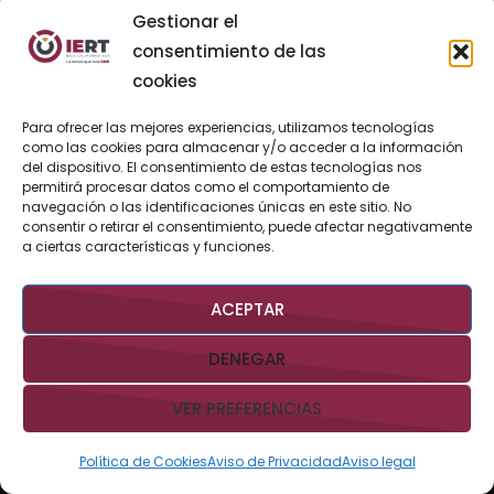
Gestionar el
Este jueves 6 de agosto, México con
tormentas y posibles granizadas por monzón
consentimiento de las
y ondas tropicales
cookies
ADMIERTBCSGOB
6 AGOSTO, 2026
Para ofrecer las mejores experiencias, utilizamos tecnologías
Noches Pegajosas en el Malecón de La Paz
como las cookies para almacenar y/o acceder a la información
con música, ciencia y cultura
del dispositivo. El consentimiento de estas tecnologías nos
permitirá procesar datos como el comportamiento de
ADMIERTBCSGOB
6 AGOSTO, 2026
navegación o las identificaciones únicas en este sitio. No
consentir o retirar el consentimiento, puede afectar negativamente
a ciertas características y funciones.
Con “Presidenta en tu Barrio” se refuerzan
servicios públicos y atención directa en
Ampliación Lázaro Cárdenas
ACEPTAR
ADMIERTBCSGOB
6 AGOSTO, 2026
DENEGAR
Hoy Jueves 6 de Agosto de 2026 1 Dolar
$17.18 M.N. Pesos
VER PREFERENCIAS
ADMIERTBCSGOB
6 AGOSTO, 2026
Política de Cookies
Aviso de Privacidad
Aviso legal
Inicia Comisión Estatal de Búsqueda