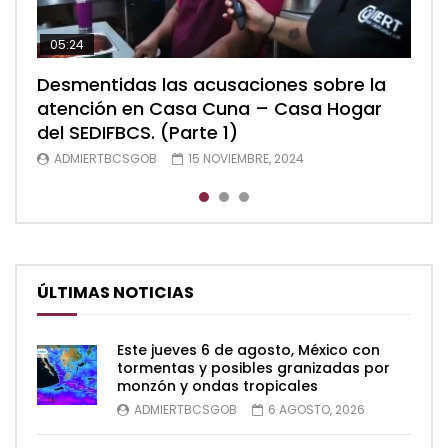
05:24
04:28
05:48
Desmentidas las acusaciones sobre la
Desmentidas las acusaciones sobre la
Desmentidas las acusaciones sobre la
atención en Casa Cuna – Casa Hogar
atención en Casa Cuna – Casa Hogar
atención en Casa Cuna – Casa Hogar
del SEDIFBCS. (Parte 1)
del SEDIFBCS. (Parte 2)
del SEDIFBCS (Parte 3)
ADMIERTBCSGOB
ADMIERTBCSGOB
ADMIERTBCSGOB
15 NOVIEMBRE, 2024
15 NOVIEMBRE, 2024
15 NOVIEMBRE, 2024
ÚLTIMAS NOTICIAS
Este jueves 6 de agosto, México con
tormentas y posibles granizadas por
monzón y ondas tropicales
ADMIERTBCSGOB
6 AGOSTO, 2026