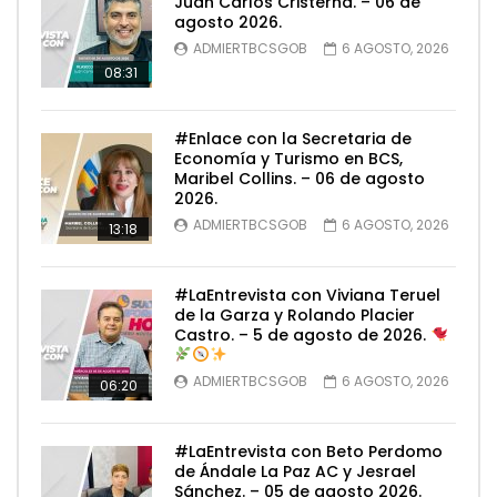
Juan Carlos Cristerna. – 06 de
agosto 2026.
ADMIERTBCSGOB
6 AGOSTO, 2026
08:31
#Enlace con la Secretaria de
Economía y Turismo en BCS,
Maribel Collins. – 06 de agosto
2026.
ADMIERTBCSGOB
6 AGOSTO, 2026
13:18
#LaEntrevista con Viviana Teruel
de la Garza y Rolando Placier
Castro. – 5 de agosto de 2026.
ADMIERTBCSGOB
6 AGOSTO, 2026
06:20
#LaEntrevista con Beto Perdomo
de Ándale La Paz AC y Jesrael
Sánchez. – 05 de agosto 2026.