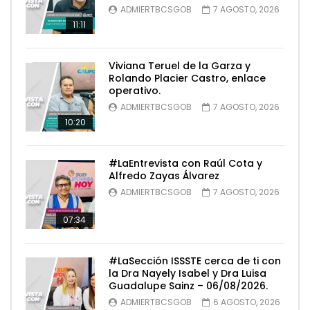
ADMIERTBCSGOB
7 AGOSTO, 2026
11:11
Viviana Teruel de la Garza y
Rolando Placier Castro, enlace
operativo.
ADMIERTBCSGOB
7 AGOSTO, 2026
10:20
#LaEntrevista con Raúl Cota y
Alfredo Zayas Álvarez
ADMIERTBCSGOB
7 AGOSTO, 2026
07:34
#LaSección ISSSTE cerca de ti con
la Dra Nayely Isabel y Dra Luisa
Guadalupe Sainz – 06/08/2026.
ADMIERTBCSGOB
6 AGOSTO, 2026