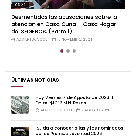
05:24
04:28
05:48
Desmentidas las acusaciones sobre la
Desmentidas las acusaciones sobre la
Desmentidas las acusaciones sobre la
atención en Casa Cuna – Casa Hogar
atención en Casa Cuna – Casa Hogar
atención en Casa Cuna – Casa Hogar
del SEDIFBCS. (Parte 1)
del SEDIFBCS. (Parte 2)
del SEDIFBCS (Parte 3)
ADMIERTBCSGOB
ADMIERTBCSGOB
ADMIERTBCSGOB
15 NOVIEMBRE, 2024
15 NOVIEMBRE, 2024
15 NOVIEMBRE, 2024
ÚLTIMAS NOTICIAS
Hoy Viernes 7 de Agosto de 2026 1
Dolar $17.17 M.N. Pesos
ADMIERTBCSGOB
7 AGOSTO, 2026
ISJ da a conocer a las y los nominados
de los Premios Juventud 2026