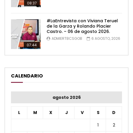
08:37
#LaEntrevista con Viviana Teruel
de la Garza y Rolando Placier
Castro. – 06 de agosto 2026.
ADMIERTBCSGOB
6 AGOSTO, 2026
07:44
CALENDARIO
agosto 2026
L
M
X
J
V
S
D
1
2