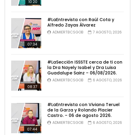
10:20
#LaEntrevista con Raúl Cota y
Alfredo Zayas Álvarez
ADMIERTBCSGOB
7 AGOSTO, 2026
07:34
#LaSección ISSSTE cerca de ti con
la Dra Nayely Isabel y Dra Luisa
Guadalupe Sainz – 06/08/2026.
ADMIERTBCSGOB
6 AGOSTO, 2026
08:37
#LaEntrevista con Viviana Teruel
de la Garza y Rolando Placier
Castro. – 06 de agosto 2026.
ADMIERTBCSGOB
6 AGOSTO, 2026
07:44