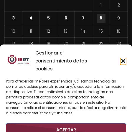
1
2
3
4
5
6
7
8
9
10
11
12
13
14
15
16
17
18
19
20
21
22
23
Gestionar el
24
25
26
27
28
29
30
consentimiento de las
31
cookies
«
Para ofrecer las mejores experiencias, utilizamos tecnologías
Jul
como las cookies para almacenar y/o acceder a la información
del dispositivo. El consentimiento de estas tecnologías nos
permitirá procesar datos como el comportamiento de
navegación o las identificaciones únicas en este sitio. No
consentir o retirar el consentimiento, puede afectar negativamente
BUSCAR AHORA
a ciertas características y funciones.
ACEPTAR