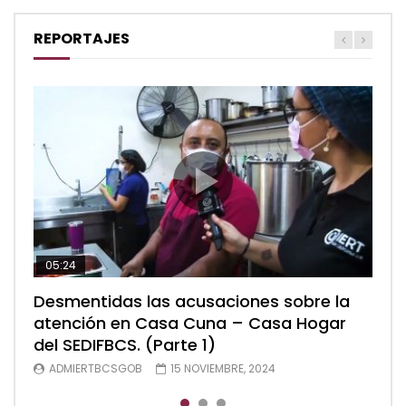
REPORTAJES
05:24
04:28
05:48
Desmentidas las acusaciones sobre la
Desmentidas las acusaciones sobre la
Desmentidas las acusaciones sobre la
atención en Casa Cuna – Casa Hogar
atención en Casa Cuna – Casa Hogar
atención en Casa Cuna – Casa Hogar
del SEDIFBCS. (Parte 1)
del SEDIFBCS. (Parte 2)
del SEDIFBCS (Parte 3)
ADMIERTBCSGOB
ADMIERTBCSGOB
ADMIERTBCSGOB
15 NOVIEMBRE, 2024
15 NOVIEMBRE, 2024
15 NOVIEMBRE, 2024